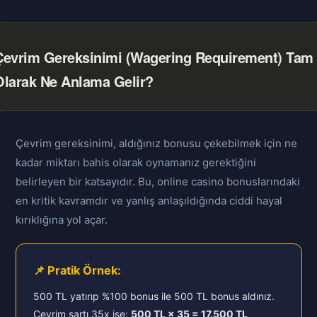
Çevrim Gereksinimi (Wagering Requirement) Tam
Olarak Ne Anlama Gelir?
Çevrim gereksinimi, aldığınız bonusu çekebilmek için ne
kadar miktarı bahis olarak oynamanız gerektiğini
belirleyen bir katsayıdır. Bu, online casino bonuslarındaki
en kritik kavramdır ve yanlış anlaşıldığında ciddi hayal
kırıklığına yol açar.
📌 Pratik Örnek:
500 TL yatırıp %100 bonus ile 500 TL bonus aldınız.
Çevrim şartı 35x ise:
500 TL × 35 = 17.500 TL