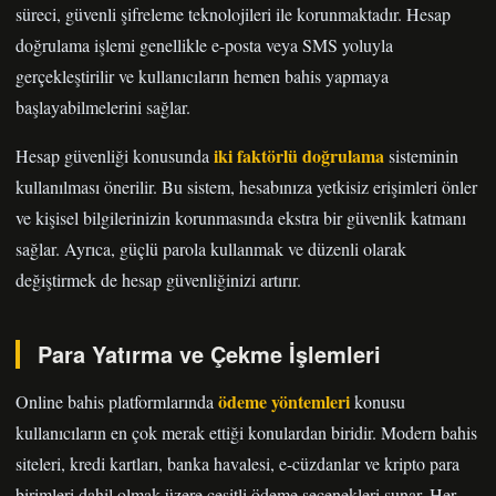
süreci, güvenli şifreleme teknolojileri ile korunmaktadır. Hesap
doğrulama işlemi genellikle e-posta veya SMS yoluyla
gerçekleştirilir ve kullanıcıların hemen bahis yapmaya
başlayabilmelerini sağlar.
iki faktörlü doğrulama
Hesap güvenliği konusunda
sisteminin
kullanılması önerilir. Bu sistem, hesabınıza yetkisiz erişimleri önler
ve kişisel bilgilerinizin korunmasında ekstra bir güvenlik katmanı
sağlar. Ayrıca, güçlü parola kullanmak ve düzenli olarak
değiştirmek de hesap güvenliğinizi artırır.
Para Yatırma ve Çekme İşlemleri
ödeme yöntemleri
Online bahis platformlarında
konusu
kullanıcıların en çok merak ettiği konulardan biridir. Modern bahis
siteleri, kredi kartları, banka havalesi, e-cüzdanlar ve kripto para
birimleri dahil olmak üzere çeşitli ödeme seçenekleri sunar. Her