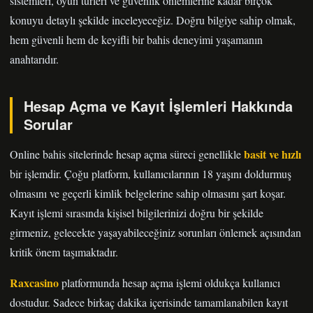
sistemleri, oyun türleri ve güvenlik önlemlerine kadar birçok
konuyu detaylı şekilde inceleyeceğiz. Doğru bilgiye sahip olmak,
hem güvenli hem de keyifli bir bahis deneyimi yaşamanın
anahtarıdır.
Hesap Açma ve Kayıt İşlemleri Hakkında
Sorular
basit ve hızlı
Online bahis sitelerinde hesap açma süreci genellikle
bir işlemdir. Çoğu platform, kullanıcılarının 18 yaşını doldurmuş
olmasını ve geçerli kimlik belgelerine sahip olmasını şart koşar.
Kayıt işlemi sırasında kişisel bilgilerinizi doğru bir şekilde
girmeniz, gelecekte yaşayabileceğiniz sorunları önlemek açısından
kritik önem taşımaktadır.
Raxcasino
platformunda hesap açma işlemi oldukça kullanıcı
dostudur. Sadece birkaç dakika içerisinde tamamlanabilen kayıt