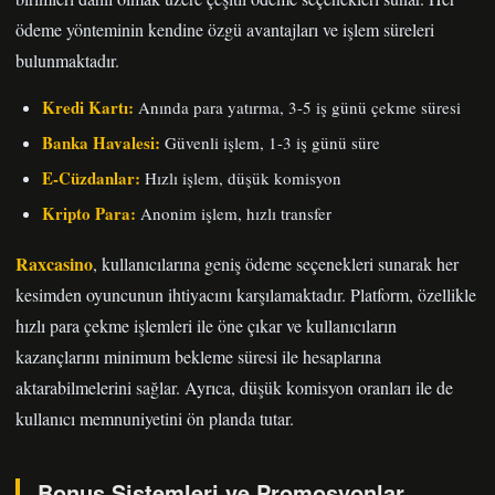
ödeme yönteminin kendine özgü avantajları ve işlem süreleri
bulunmaktadır.
Kredi Kartı:
Anında para yatırma, 3-5 iş günü çekme süresi
Banka Havalesi:
Güvenli işlem, 1-3 iş günü süre
E-Cüzdanlar:
Hızlı işlem, düşük komisyon
Kripto Para:
Anonim işlem, hızlı transfer
Raxcasino
, kullanıcılarına geniş ödeme seçenekleri sunarak her
kesimden oyuncunun ihtiyacını karşılamaktadır. Platform, özellikle
hızlı para çekme işlemleri ile öne çıkar ve kullanıcıların
kazançlarını minimum bekleme süresi ile hesaplarına
aktarabilmelerini sağlar. Ayrıca, düşük komisyon oranları ile de
kullanıcı memnuniyetini ön planda tutar.
Bonus Sistemleri ve Promosyonlar