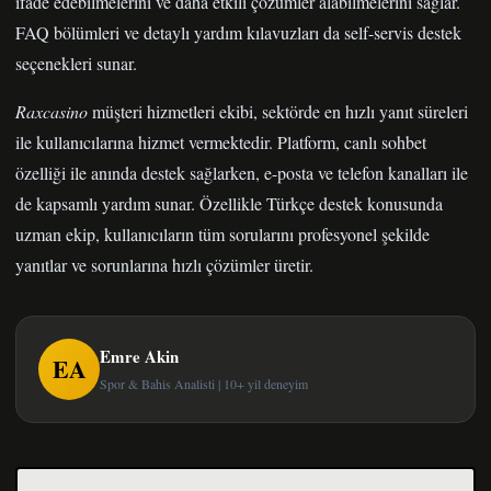
ifade edebilmelerini ve daha etkili çözümler alabilmelerini sağlar.
FAQ bölümleri ve detaylı yardım kılavuzları da self-servis destek
seçenekleri sunar.
Raxcasino
müşteri hizmetleri ekibi, sektörde en hızlı yanıt süreleri
ile kullanıcılarına hizmet vermektedir. Platform, canlı sohbet
özelliği ile anında destek sağlarken, e-posta ve telefon kanalları ile
de kapsamlı yardım sunar. Özellikle Türkçe destek konusunda
uzman ekip, kullanıcıların tüm sorularını profesyonel şekilde
yanıtlar ve sorunlarına hızlı çözümler üretir.
Emre Akin
EA
Spor & Bahis Analisti | 10+ yil deneyim