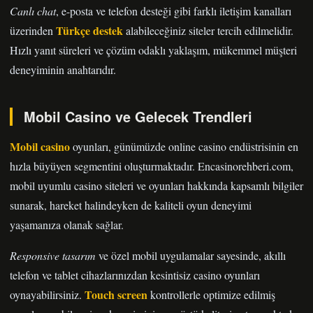
Canlı chat
, e-posta ve telefon desteği gibi farklı iletişim kanalları
Türkçe destek
üzerinden
alabileceğiniz siteler tercih edilmelidir.
Hızlı yanıt süreleri ve çözüm odaklı yaklaşım, mükemmel müşteri
deneyiminin anahtarıdır.
Mobil Casino ve Gelecek Trendleri
Mobil casino
oyunları, günümüzde online casino endüstrisinin en
hızla büyüyen segmentini oluşturmaktadır. Encasinorehberi.com,
mobil uyumlu casino siteleri ve oyunları hakkında kapsamlı bilgiler
sunarak, hareket halindeyken de kaliteli oyun deneyimi
yaşamanıza olanak sağlar.
Responsive tasarım
ve özel mobil uygulamalar sayesinde, akıllı
telefon ve tablet cihazlarınızdan kesintisiz casino oyunları
Touch screen
oynayabilirsiniz.
kontrollerle optimize edilmiş