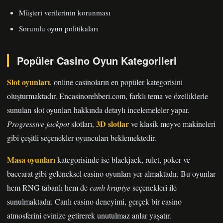
Müşteri verilerinin korunması
Sorumlu oyun politikaları
Popüler Casino Oyun Kategorileri
Slot oyunları
, online casinoların en popüler kategorisini
oluşturmaktadır. Encasinorehberi.com, farklı tema ve özelliklerle
sunulan slot oyunları hakkında detaylı incelemeleler yapar.
3D slotlar
Progressive jackpot
slotları,
ve klasik meyve makineleri
gibi çeşitli seçenekler oyuncuları beklemektedir.
Masa oyunları
kategorisinde ise blackjack, rulet, poker ve
baccarat gibi geleneksel casino oyunları yer almaktadır. Bu oyunlar
hem RNG tabanlı hem de
canlı krupiye
seçenekleri ile
sunulmaktadır. Canlı casino deneyimi, gerçek bir casino
atmosferini evinize getirerek unutulmaz anlar yaşatır.