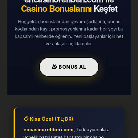
Casino Bonuslarını
Keşfet
Hoşgeldin bonuslarından çevrim şartlarına, bonus
kodlarından kayıt promosyonlarına kadar her şeyi bu
kapsamlı rehberde öğrenin. Yeni başlayanlar için net
ve anlaşılır açıklamalar.
🎁 BONUS AL
📋 Kısa Özet (TL;DR)
encasinorehberi.com
, Türk oyunculara
yönelik hazırlanmış kapsamlı bir casino