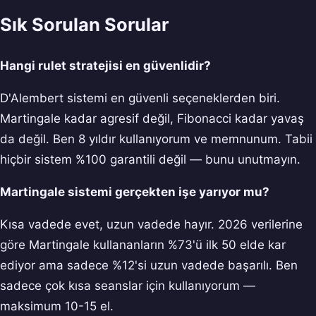
Sık Sorulan Sorular
Hangi rulet stratejisi en güvenlidir?
D'Alembert sistemi en güvenli seçeneklerden biri.
Martingale kadar agresif değil, Fibonacci kadar yavaş
da değil. Ben 8 yıldır kullanıyorum ve memnunum. Tabii
hiçbir sistem %100 garantili değil — bunu unutmayın.
Martingale sistemi gerçekten işe yarıyor mu?
Kısa vadede evet, uzun vadede hayır. 2026 verilerine
göre Martingale kullananların %73'ü ilk 50 elde kar
ediyor ama sadece %12'si uzun vadede başarılı. Ben
sadece çok kısa seanslar için kullanıyorum —
maksimum 10-15 el.