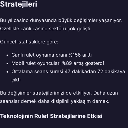
Stratejileri
Bu yıl casino dünyasında büyük değişimler yaşanıyor.
Özellikle canlı casino sektörü çok gelişti.
Güncel istatistiklere göre:
Canlı rulet oynama oranı %156 arttı
Mobil rulet oyuncuları %89 artış gösterdi
Ortalama seans süresi 47 dakikadan 72 dakikaya
çıktı
Bu değişimler stratejilerimizi de etkiliyor. Daha uzun
seanslar demek daha disiplinli yaklaşım demek.
Teknolojinin Rulet Stratejilerine Etkisi