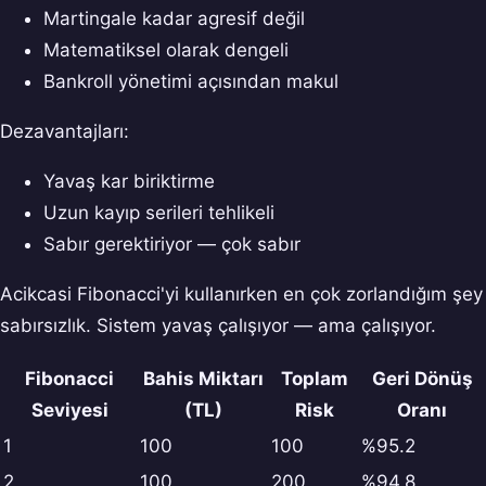
Martingale kadar agresif değil
Matematiksel olarak dengeli
Bankroll yönetimi açısından makul
Dezavantajları:
Yavaş kar biriktirme
Uzun kayıp serileri tehlikeli
Sabır gerektiriyor — çok sabır
Acikcasi Fibonacci'yi kullanırken en çok zorlandığım şey
sabırsızlık. Sistem yavaş çalışıyor — ama çalışıyor.
Fibonacci
Bahis Miktarı
Toplam
Geri Dönüş
Seviyesi
(TL)
Risk
Oranı
1
100
100
%95.2
2
100
200
%94.8