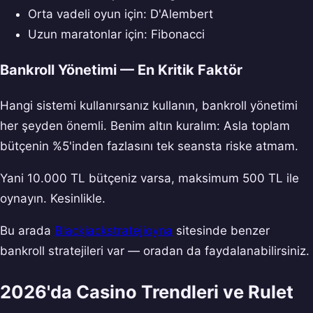
Orta vadeli oyun için: D'Alembert
Uzun maratonlar için: Fibonacci
Bankroll Yönetimi — En Kritik Faktör
Hangi sistemi kullanırsanız kullanın, bankroll yönetimi
her şeyden önemli. Benim altın kuralım: Asla toplam
bütçenin %5'inden fazlasını tek seansta riske atmam.
Yani 10.000 TL bütçeniz varsa, maksimum 500 TL ile
oynayın. Kesinlikle.
Bu arada
Blackjackstratejioyna
sitesinde benzer
bankroll stratejileri var — oradan da faydalanabilirsiniz.
2026'da Casino Trendleri ve Rulet