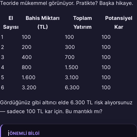
Teoride mükemmel görünüyor. Pratikte? Başka hikaye.
El
Bahis Miktarı
Toplam
Potansiyel
Sayısı
(TL)
Yatırım
Kar
1
100
100
100
2
200
300
100
3
400
700
100
4
800
1.500
100
5
1.600
3.100
100
6
3.200
6.300
100
Gördüğünüz gibi altıncı elde 6.300 TL risk alıyorsunuz
— sadece 100 TL kar için. Bu mantıklı mı?
ℹ️
ÖNEMLI BILGI