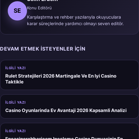
Konu Editörü
SE
Karşılaştırma ve rehber yazılarıyla okuyuculara
karar süreçlerinde yardımcı olmayı seven editör.
DEVAM ETMEK ISTEYENLER IÇIN
İLGILI YAZI
Rulet Stratejileri 2026 Martingale Ve En Iyi Casino
Taktikle
İLGILI YAZI
Casino Oyunlarinda Ev Avantaji 2026 Kapsamli Analizi
İLGILI YAZI
Encasinorehbericom Inceleme Casino Dunyasinin En