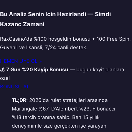
Bu Analiz Senin Icin Hazirlandi — Simdi
Kazanc Zamani
RaxCasino'da %100 hosgeldin bonusu + 100 Free Spin.
Guvenli ve lisansli, 7/24 canli destek.
HEMEN UYE OL »
💰
7 Gun %20 Kayip Bonusu
— bugun kayit olanlara
ozel
BONUSU AL
TL;DR:
2026'da rulet stratejileri arasında
Martingale %67, D'Alembert %23, Fibonacci
%18 tercih oranına sahip. Ben 15 yıllık
deneyimimle size gerçekten işe yarayan