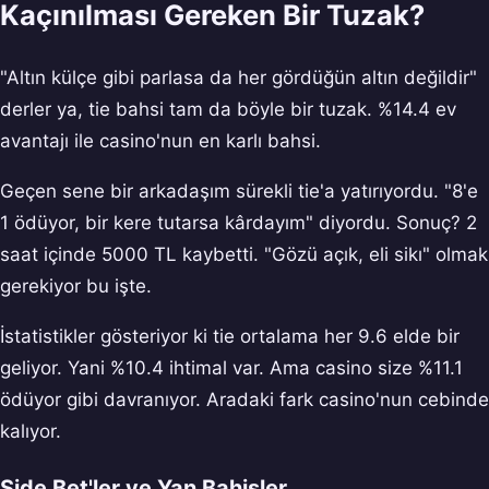
Kaçınılması Gereken Bir Tuzak?
"Altın külçe gibi parlasa da her gördüğün altın değildir"
derler ya, tie bahsi tam da böyle bir tuzak. %14.4 ev
avantajı ile casino'nun en karlı bahsi.
Geçen sene bir arkadaşım sürekli tie'a yatırıyordu. "8'e
1 ödüyor, bir kere tutarsa kârdayım" diyordu. Sonuç? 2
saat içinde 5000 TL kaybetti. "Gözü açık, eli sikı" olmak
gerekiyor bu işte.
İstatistikler gösteriyor ki tie ortalama her 9.6 elde bir
geliyor. Yani %10.4 ihtimal var. Ama casino size %11.1
ödüyor gibi davranıyor. Aradaki fark casino'nun cebinde
kalıyor.
Side Bet'ler ve Yan Bahisler