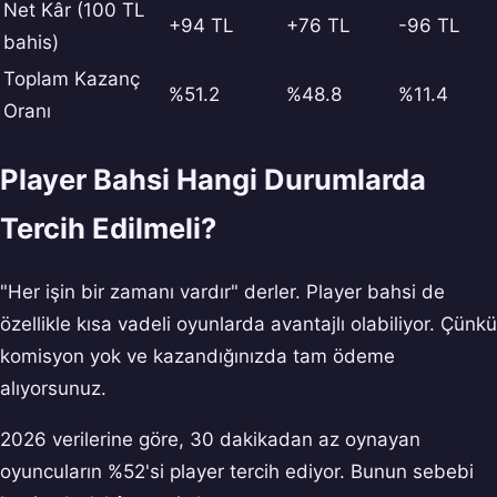
Net Kâr (100 TL
+94 TL
+76 TL
-96 TL
bahis)
Toplam Kazanç
%51.2
%48.8
%11.4
Oranı
Player Bahsi Hangi Durumlarda
Tercih Edilmeli?
"Her işin bir zamanı vardır" derler. Player bahsi de
özellikle kısa vadeli oyunlarda avantajlı olabiliyor. Çünkü
komisyon yok ve kazandığınızda tam ödeme
alıyorsunuz.
2026 verilerine göre, 30 dakikadan az oynayan
oyuncuların %52'si player tercih ediyor. Bunun sebebi