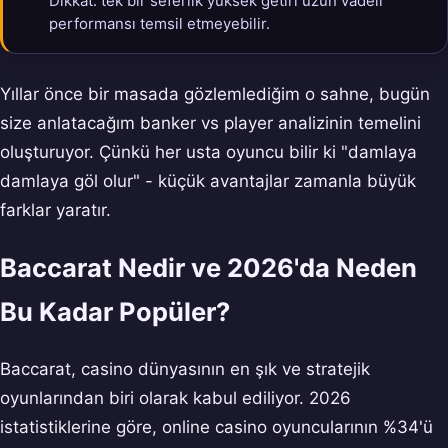
Dikkat: tek bir seferlik yüksek getiri uzun vadeli
performansı temsil etmeyebilir.
Yıllar önce bir masada gözlemlediğim o sahne, bugün
size anlatacağım banker vs player analizinin temelini
oluşturuyor. Çünkü her usta oyuncu bilir ki "damlaya
damlaya göl olur" - küçük avantajlar zamanla büyük
farklar yaratır.
Baccarat Nedir ve 2026'da Neden
Bu Kadar Popüler?
Baccarat, casino dünyasının en şık ve stratejik
oyunlarından biri olarak kabul ediliyor. 2026
istatistiklerine göre, online casino oyuncularının %34'ü