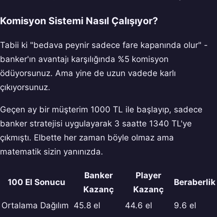
Komisyon Sistemi Nasıl Çalışıyor?
Tabii ki "bedava peynir sadece fare kapanında olur" -
banker'ın avantajı karşılığında %5 komisyon
ödüyorsunuz. Ama yine de uzun vadede karlı
çıkıyorsunuz.
Geçen ay bir müşterim 1000 TL ile başlayıp, sadece
banker stratejisi uygulayarak 3 saatte 1340 TL'ye
çıkmıştı. Elbette her zaman böyle olmaz ama
matematik sizin yanınızda.
Banker
Player
100 El Sonucu
Beraberlik
Kazanç
Kazanç
Ortalama Dağılım
45.8 el
44.6 el
9.6 el