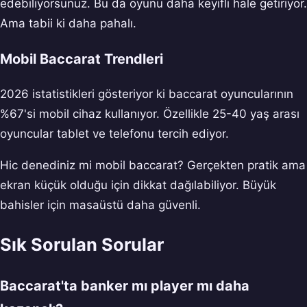
edebiliyorsunuz. Bu da oyunu daha keyifli hale getiriyor.
Ama tabii ki daha pahalı.
Mobil Baccarat Trendleri
2026 istatistikleri gösteriyor ki baccarat oyuncularının
%67'si mobil cihaz kullanıyor. Özellikle 25-40 yaş arası
oyuncular tablet ve telefonu tercih ediyor.
Hic denediniz mi mobil baccarat? Gerçekten pratik ama
ekran küçük olduğu için dikkat dağılabiliyor. Büyük
bahisler için masaüstü daha güvenli.
Sık Sorulan Sorular
Baccarat'ta banker mı player mı daha