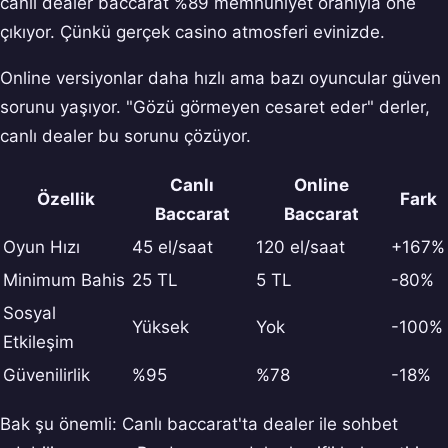
canlı dealer baccarat %89 memnuniyet oranıyla öne
çıkıyor. Çünkü gerçek casino atmosferi evinizde.
Online versiyonlar daha hızlı ama bazı oyuncular güven
sorunu yaşıyor. "Gözü görmeyen cesaret eder" derler,
canlı dealer bu sorunu çözüyor.
Canlı
Online
Özellik
Fark
Baccarat
Baccarat
Oyun Hızı
45 el/saat
120 el/saat
+167%
Minimum Bahis
25 TL
5 TL
-80%
Sosyal
Yüksek
Yok
-100%
Etkileşim
Güvenilirlik
%95
%78
-18%
Bak şu önemli: Canlı baccarat'ta dealer ile sohbet