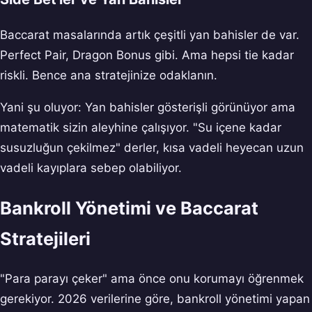
Baccarat masalarında artık çeşitli yan bahisler de var.
Perfect Pair, Dragon Bonus gibi. Ama hepsi tie kadar
riskli. Bence ana stratejinize odaklanın.
Yani şu oluyor: Yan bahisler gösterişli görünüyor ama
matematik sizin aleyhine çalışıyor. "Su içene kadar
susuzluğun çekilmez" derler, kısa vadeli heyecan uzun
vadeli kayıplara sebep olabiliyor.
Bankroll Yönetimi ve Baccarat
Stratejileri
"Para parayı çeker" ama önce onu korumayı öğrenmek
gerekiyor. 2026 verilerine göre, bankroll yönetimi yapan