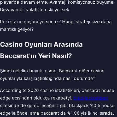
player'da devam etme. Avantaj: komisyonsuz büyüme.
Dezavantaj: volatilite riski yüksek.
Peki siz ne düşünüyorsunuz? Hangi strateji size daha
mantıklı geliyor?
Casino Oyunları Arasında
Baccarat'ın Yeri Nasıl?
Şimdi gelelim büyük resme. Baccarat diğer casino
oyunlarıyla karşılaştırıldığında nasıl durumda?
According to 2026 casino istatistikleri, baccarat house
edge açısından oldukça rekabetçi.
Blackjackrehberi
sitesinde de görebileceğiniz gibi blackjack %0.5 house
edge'le önde, ama baccarat da %1.06'yla ikinci sırada.