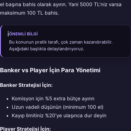
el başına bahis olarak ayırın. Yani 5000 TL'niz varsa
maksimum 100 TL bahis.
ℹ️
ÖNEMLI BILGI
Bu konunun pratik tarafı, çok zaman kazandırabilir.
Aşağıdaki başlıkta detaylandırıyoruz.
Banker vs Player İçin Para Yönetimi
Banker Stratejisi İçin:
Komisyon için %5 extra bütçe ayırın
Uzun vadeli düşünün (minimum 100 el)
Kayıp limitiniz %20'ye ulaşınca dur deyin
Player Stratejisi İçin: