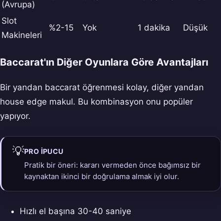
(Avrupa)
Slot
%2-15
Yok
1 dakika
Düşük
Makineleri
Baccarat'ın Diğer Oyunlara Göre Avantajları
Bir yandan baccarat öğrenmesi kolay, diğer yandan
house edge makul. Bu kombinasyon onu popüler
yapıyor.
💡
PRO IPUCU
Pratik bir öneri: kararı vermeden önce bağımsız bir
kaynaktan ikinci bir doğrulama almak iyi olur.
Hızlı el başına 30-40 saniye