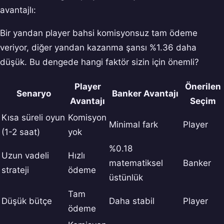
avantajlı:
Bir yandan player bahsi komisyonsuz tam ödeme
veriyor, diğer yandan kazanma şansı %1.36 daha
düşük. Bu dengede hangi faktör sizin için önemli?
Player
Önerilen
Senaryo
Banker Avantajı
Avantajı
Seçim
Kısa süreli oyun
Komisyon
Minimal fark
Player
(1-2 saat)
yok
%0.18
Uzun vadeli
Hızlı
matematiksel
Banker
strateji
ödeme
üstünlük
Tam
Düşük bütçe
Daha stabil
Player
ödeme