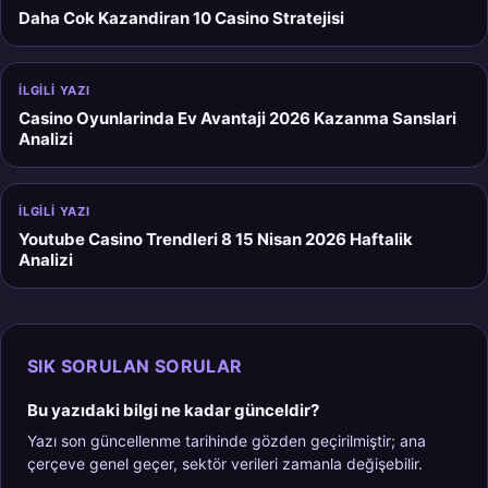
Daha Cok Kazandiran 10 Casino Stratejisi
İLGILI YAZI
Casino Oyunlarinda Ev Avantaji 2026 Kazanma Sanslari
Analizi
İLGILI YAZI
Youtube Casino Trendleri 8 15 Nisan 2026 Haftalik
Analizi
SIK SORULAN SORULAR
Bu yazıdaki bilgi ne kadar günceldir?
Yazı son güncellenme tarihinde gözden geçirilmiştir; ana
çerçeve genel geçer, sektör verileri zamanla değişebilir.