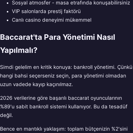
Sosyal atmosfer - masa etrafında konuşabilirsiniz
VIP salonlarda prestij faktörü
Canlı casino deneyimi mükemmel
Baccarat'ta Para Yönetimi Nasıl
Yapılmalı?
Simdi gelelim en kritik konuya: bankroll yönetimi. Çünkü
hangi bahsi seçerseniz seçin, para yönetimi olmadan
uzun vadede kayıp kaçınılmaz.
2026 verilerine göre başarılı baccarat oyuncularının
%89'u sabit bankroll sistemi kullanıyor. Bu da tesadüf
değil.
Bence en mantıklı yaklaşım: toplam bütçenizin %2'sini