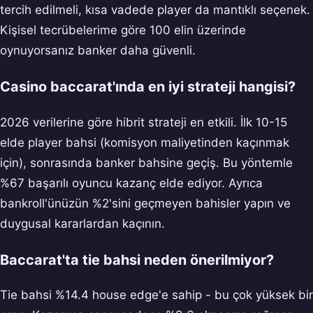
tercih edilmeli, kısa vadede player da mantıklı seçenek.
Kişisel tecrübelerime göre 100 elin üzerinde
oynuyorsanız banker daha güvenli.
Casino baccarat'ında en iyi strateji hangisi?
2026 verilerine göre hibrit strateji en etkili. İlk 10-15
elde player bahsi (komisyon maliyetinden kaçınmak
için), sonrasında banker bahsine geçiş. Bu yöntemle
%67 başarılı oyuncu kazanç elde ediyor. Ayrıca
bankroll'ünüzün %2'sini geçmeyen bahisler yapın ve
duygusal kararlardan kaçının.
Baccarat'ta tie bahsi neden önerilmiyor?
Tie bahsi %14.4 house edge'e sahip - bu çok yüksek bir