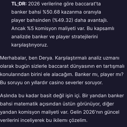
TL;DR:
2026 verilerine göre baccarat'ta
banker bahsi %50.68 kazanma oranıyla
player bahsinden (%49.32) daha avantajlı.
Ancak %5 komisyon maliyeti var. Bu kapsamlı
analizde banker ve player stratejilerini
karşılaştırıyoruz.
Merhabalar, ben Derya. Karşılaştırmalı analiz uzmanı
olarak bugün sizlerle baccarat dünyasının en tartışmalı
konularından birini ele alacağım. Banker mı, player mı?
Bu soruyu on yıllardır casino severler soruyor.
Aslında bu kadar basit değil işin içi. Bir yandan banker
bahsi matematik açısından üstün görünüyor, diğer
yandan komisyon maliyeti var. Gelin 2026'nın güncel
verilerini inceliyerek bu ikilemı çözelim.