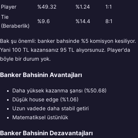
Player
%49.32
%1.24
1:1
Tie
%9.6
%14.4
8:1
(Beraberlik)
Bak şu önemli: banker bahsinde %5 komisyon kesiliyor.
Yani 100 TL kazansanız 95 TL alıyorsunuz. Player'da
böyle bir durum yok.
Banker Bahsinin Avantajları
Daha yüksek kazanma şansı (%50.68)
Düşük house edge (%1.06)
Uzun vadede daha stabil getiri
Matematiksel üstünlük
Banker Bahsinin Dezavantajları