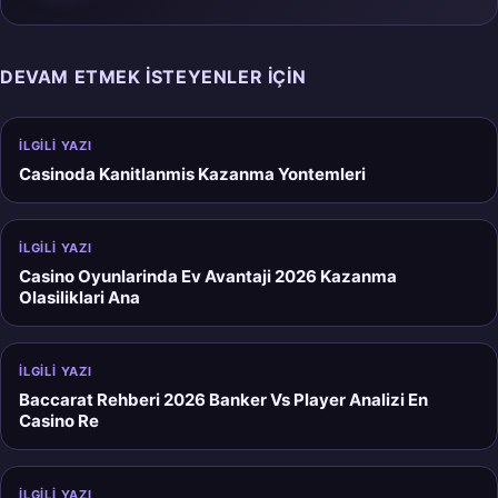
DEVAM ETMEK ISTEYENLER IÇIN
İLGILI YAZI
Casinoda Kanitlanmis Kazanma Yontemleri
İLGILI YAZI
Casino Oyunlarinda Ev Avantaji 2026 Kazanma
Olasiliklari Ana
İLGILI YAZI
Baccarat Rehberi 2026 Banker Vs Player Analizi En
Casino Re
İLGILI YAZI