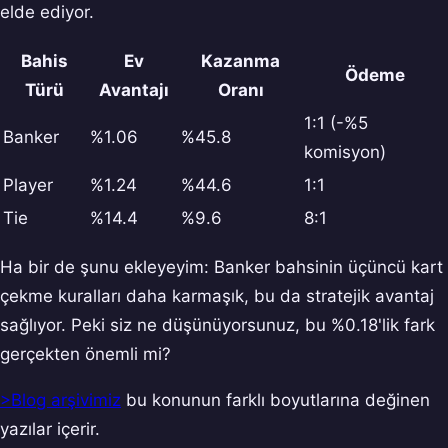
elde ediyor.
Bahis
Ev
Kazanma
Ödeme
Türü
Avantajı
Oranı
1:1 (-%5
Banker
%1.06
%45.8
komisyon)
Player
%1.24
%44.6
1:1
Tie
%14.4
%9.6
8:1
Ha bir de şunu ekleyeyim: Banker bahsinin üçüncü kart
çekme kuralları daha karmaşık, bu da stratejik avantaj
sağlıyor. Peki siz ne düşünüyorsunuz, bu %0.18'lik fark
gerçekten önemli mi?
>Blog arşivimiz
bu konunun farklı boyutlarına değinen
yazılar içerir.