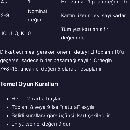
As
1
Her zaman 1 puan değerinde
Nominal
2-9
Kartın üzerindeki sayı kadar
değer
Tüm yüz kartları sıfır
10, J, Q, K
0
değerinde
Dikkat edilmesi gereken önemli detay: El toplamı 10'u
geçerse, sadece birler basamağı sayılır. Örneğin
7+8=15, ancak el değeri 5 olarak hesaplanır.
Temel Oyun Kuralları
Her el 2 kartla başlar
Toplam 8 veya 9 ise "natural" sayılır
Belirli kurallara göre üçüncü kart çekilebilir
En yüksek el değeri 9'dur