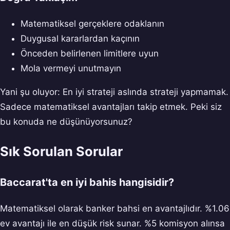
Matematiksel gerçeklere odaklanın
Duygusal kararlardan kaçının
Önceden belirlenen limitlere uyun
Mola vermeyi unutmayın
Yani şu oluyor: En iyi strateji aslında strateji yapmamak.
Sadece matematiksel avantajları takip etmek. Peki siz
bu konuda ne düşünüyorsunuz?
Sık Sorulan Sorular
Baccarat'ta en iyi bahis hangisidir?
Matematiksel olarak banker bahsi en avantajlıdır. %1.06
ev avantajı ile en düşük risk sunar. %5 komisyon alınsa