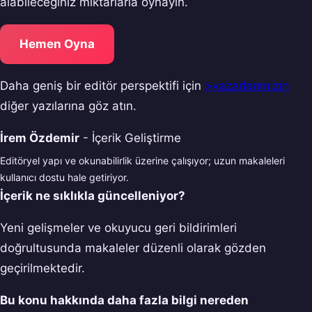
alabileceğiniz miktarlarla oynayın.
Hemen Oyna
Daha geniş bir editör perspektifi için
>yazarlarımızın
diğer yazılarına göz atın.
İrem Özdemir
- İçerik Geliştirme
Editöryel yapı ve okunabilirlik üzerine çalışıyor; uzun makaleleri
kullanıcı dostu hale getiriyor.
İçerik ne sıklıkla güncelleniyor?
Yeni gelişmeler ve okuyucu geri bildirimleri
doğrultusunda makaleler düzenli olarak gözden
geçirilmektedir.
Bu konu hakkında daha fazla bilgi nereden