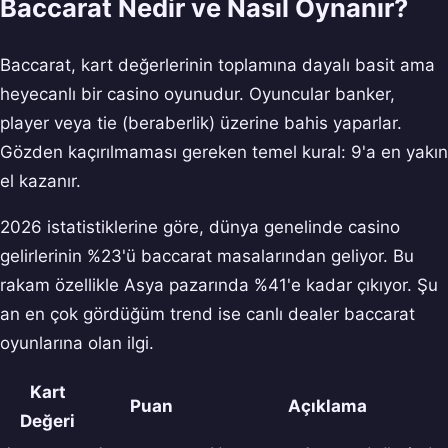
Baccarat Nedir ve Nasıl Oynanır?
Baccarat, kart değerlerinin toplamına dayalı basit ama
heyecanlı bir casino oyunudur. Oyuncular banker,
player veya tie (beraberlik) üzerine bahis yaparlar.
Gözden kaçırılmaması gereken temel kural: 9'a en yakın
el kazanır.
2026 istatistiklerine göre, dünya genelinde casino
gelirlerinin %23'ü baccarat masalarından geliyor. Bu
rakam özellikle Asya pazarında %41'e kadar çıkıyor. Şu
an en çok gördüğüm trend ise canlı dealer baccarat
oyunlarına olan ilgi.
Kart
Puan
Açıklama
Değeri