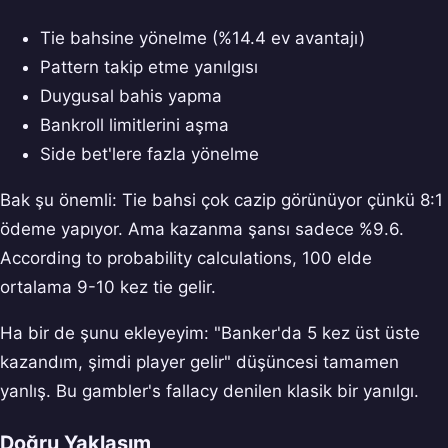
Tie bahsine yönelme (%14.4 ev avantajı)
Pattern takip etme yanılgısı
Duygusal bahis yapma
Bankroll limitlerini aşma
Side bet'lere fazla yönelme
Bak şu önemli: Tie bahsi çok cazip görünüyor çünkü 8:1
ödeme yapıyor. Ama kazanma şansı sadece %9.6.
According to probability calculations, 100 elde
ortalama 9-10 kez tie gelir.
Ha bir de şunu ekleyeyim: "Banker'da 5 kez üst üste
kazandım, şimdi player gelir" düşüncesi tamamen
yanlış. Bu gambler's fallacy denilen klasik bir yanılgı.
Doğru Yaklaşım