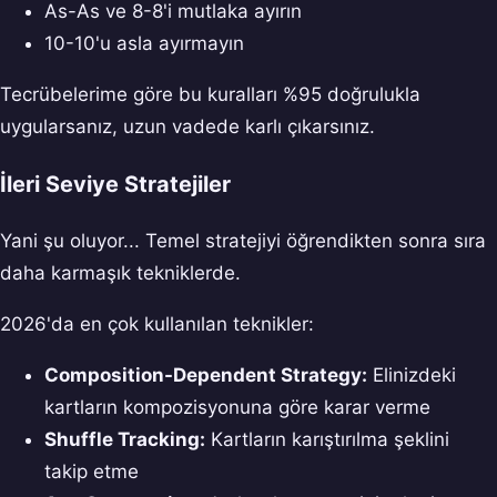
As-As ve 8-8'i mutlaka ayırın
10-10'u asla ayırmayın
Tecrübelerime göre bu kuralları %95 doğrulukla
uygularsanız, uzun vadede karlı çıkarsınız.
İleri Seviye Stratejiler
Yani şu oluyor... Temel stratejiyi öğrendikten sonra sıra
daha karmaşık tekniklerde.
2026'da en çok kullanılan teknikler:
Composition-Dependent Strategy:
Elinizdeki
kartların kompozisyonuna göre karar verme
Shuffle Tracking:
Kartların karıştırılma şeklini
takip etme