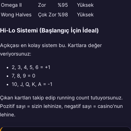
Omega II
Zor
%95
Yüksek
Wong Halves
Çok Zor
%98
Yüksek
Hi-Lo Sistemi (Başlangıç İçin İdeal)
Açıkçası en kolay sistem bu. Kartlara değer
veriyorsunuz:
2, 3, 4, 5, 6 = +1
7, 8, 9 = 0
10, J, Q, K, A = -1
Çıkan kartları takip edip running count tutuyorsunuz.
Pozitif sayı = sizin lehinize, negatif sayı = casino'nun
lehine.