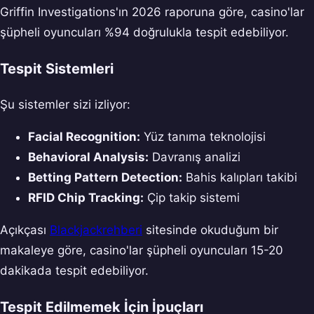
Griffin Investigations'ın 2026 raporuna göre, casino'lar
şüpheli oyuncuları %94 doğrulukla tespit edebiliyor.
Tespit Sistemleri
Şu sistemler sizi izliyor:
Facial Recognition:
Yüz tanıma teknolojisi
Behavioral Analysis:
Davranış analizi
Betting Pattern Detection:
Bahis kalıpları takibi
RFID Chip Tracking:
Çip takip sistemi
Açıkçası
Blackjackrehberi
sitesinde okuduğum bir
makaleye göre, casino'lar şüpheli oyuncuları 15-20
dakikada tespit edebiliyor.
Tespit Edilmemek İçin İpuçları