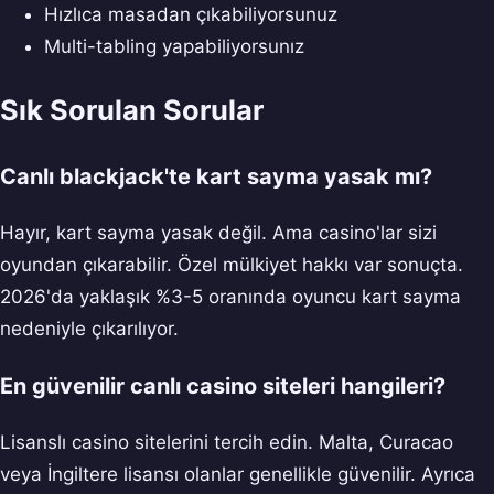
Hızlıca masadan çıkabiliyorsunuz
Multi-tabling yapabiliyorsunız
Sık Sorulan Sorular
Canlı blackjack'te kart sayma yasak mı?
Hayır, kart sayma yasak değil. Ama casino'lar sizi
oyundan çıkarabilir. Özel mülkiyet hakkı var sonuçta.
2026'da yaklaşık %3-5 oranında oyuncu kart sayma
nedeniyle çıkarılıyor.
En güvenilir canlı casino siteleri hangileri?
Lisanslı casino sitelerini tercih edin. Malta, Curacao
veya İngiltere lisansı olanlar genellikle güvenilir. Ayrıca