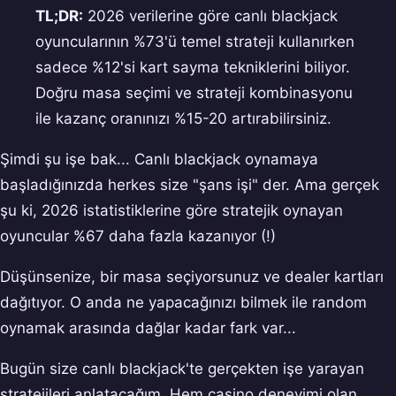
TL;DR:
2026 verilerine göre canlı blackjack
oyuncularının %73'ü temel strateji kullanırken
sadece %12'si kart sayma tekniklerini biliyor.
Doğru masa seçimi ve strateji kombinasyonu
ile kazanç oranınızı %15-20 artırabilirsiniz.
Şimdi şu işe bak... Canlı blackjack oynamaya
başladığınızda herkes size "şans işi" der. Ama gerçek
şu ki, 2026 istatistiklerine göre stratejik oynayan
oyuncular %67 daha fazla kazanıyor (!)
Düşünsenize, bir masa seçiyorsunuz ve dealer kartları
dağıtıyor. O anda ne yapacağınızı bilmek ile random
oynamak arasında dağlar kadar fark var...
Bugün size canlı blackjack'te gerçekten işe yarayan
stratejileri anlatacağım. Hem casino deneyimi olan