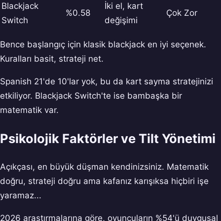
Blackjack
İki el, kart
%0.58
Çok Zor
Switch
değişimi
Bence başlangıç için klasik blackjack en iyi seçenek.
Kuralları basit, strateji net.
Spanish 21'de 10'lar yok, bu da kart sayma stratejinizi
etkiliyor. Blackjack Switch'te ise bambaşka bir
matematik var.
Psikolojik Faktörler ve Tilt Yönetimi
Açıkçası, en büyük düşman kendinizsiniz. Matematik
doğru, strateji doğru ama kafanız karışıksa hiçbiri işe
yaramaz...
2026 araştırmalarına göre, oyuncuların %54'ü duygusal