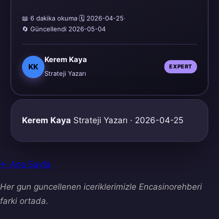
📖 6 dakika okuma
·
🗓️ 2026-04-25
·
🔄 Güncellendi 2026-05-04
Kerem Kaya
KK
EXPERT
Strateji Yazarı
Kerem Kaya
Strateji Yazarı · 2026-04-25
← Ana Sayfa
Her gun guncellenen iceriklerimizle Encasinorehberi
farki ortada.