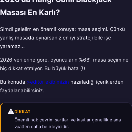
Masası En Karlı?
Simdi gelelim en önemli konuya: masa seçimi. Çünkü
yanlış masada oynarsanız en iyi strateji bile işe
yaramaz...
2026 verilerine göre, oyuncuların %68'i masa seçimine
hiç dikkat etmiyor. Bu büyük hata (!)
Bu konuda
>editör ekibimizin
hazırladığı içeriklerden
faydalanabilirsiniz.
⚠️
DIKKAT
Önemli not: çevrim şartları ve kısıtlar genellikle ana
vaatten daha belirleyicidir.