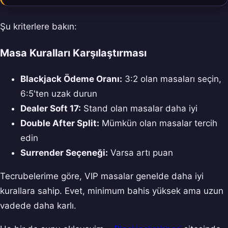
Şu kriterlere bakın:
Masa Kuralları Karşılaştırması
Blackjack Ödeme Oranı:
3:2 olan masaları seçin,
6:5'ten uzak durun
Dealer Soft 17:
Stand olan masalar daha iyi
Double After Split:
Mümkün olan masalar tercih
edin
Surrender Seçeneği:
Varsa artı puan
Tecrubelerime göre, VIP masalar genelde daha iyi
kurallara sahip. Evet, minimum bahis yüksek ama uzun
vadede daha karlı.