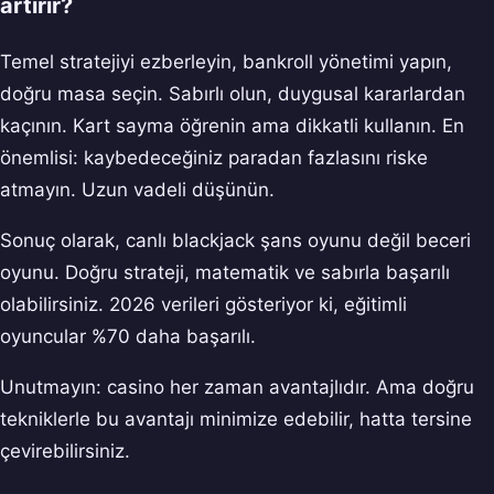
artırır?
Temel stratejiyi ezberleyin, bankroll yönetimi yapın,
doğru masa seçin. Sabırlı olun, duygusal kararlardan
kaçının. Kart sayma öğrenin ama dikkatli kullanın. En
önemlisi: kaybedeceğiniz paradan fazlasını riske
atmayın. Uzun vadeli düşünün.
Sonuç olarak, canlı blackjack şans oyunu değil beceri
oyunu. Doğru strateji, matematik ve sabırla başarılı
olabilirsiniz. 2026 verileri gösteriyor ki, eğitimli
oyuncular %70 daha başarılı.
Unutmayın: casino her zaman avantajlıdır. Ama doğru
tekniklerle bu avantajı minimize edebilir, hatta tersine
çevirebilirsiniz.