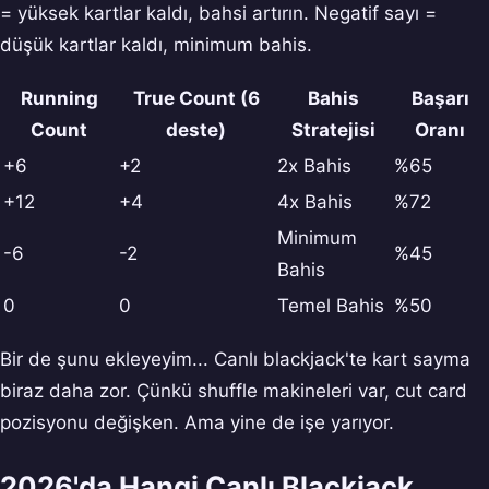
= yüksek kartlar kaldı, bahsi artırın. Negatif sayı =
düşük kartlar kaldı, minimum bahis.
Running
True Count (6
Bahis
Başarı
Count
deste)
Stratejisi
Oranı
+6
+2
2x Bahis
%65
+12
+4
4x Bahis
%72
Minimum
-6
-2
%45
Bahis
0
0
Temel Bahis
%50
Bir de şunu ekleyeyim... Canlı blackjack'te kart sayma
biraz daha zor. Çünkü shuffle makineleri var, cut card
pozisyonu değişken. Ama yine de işe yarıyor.
2026'da Hangi Canlı Blackjack