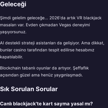
Geleceği
Şimdi gelelim geleceğe... 2026'da artık VR blackjack
masaları var. Evden çıkmadan Vegas deneyimi
yaşıyorsunuz.
AI destekli strateji asistanları da gelişiyor. Ama dikkat,
bunlar casino tarafından tespit edilirse hesabınız
kapatılabilir.
Blockchain tabanlı oyunlar da artıyor. Şeffaflık
açısından güzel ama henüz yaygınlaşmadı.
Sık Sorulan Sorular
Canlı blackjack'te kart sayma yasal mı?