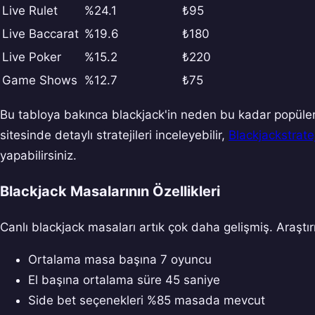
Live Rulet
%24.1
₺95
Live Baccarat
%19.6
₺180
Live Poker
%15.2
₺220
Game Shows
%12.7
₺75
Bu tabloya bakınca blackjack'in neden bu kadar popüler
sitesinde detaylı stratejileri inceleyebilir,
Blackjackstrate
yapabilirsiniz.
Blackjack Masalarının Özellikleri
Canlı blackjack masaları artık çok daha gelişmiş. Araştı
Ortalama masa başına 7 oyuncu
El başına ortalama süre 45 saniye
Side bet seçenekleri %85 masada mevcut