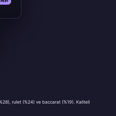
XPERT
8), rulet (%24) ve baccarat (%19). Kaliteli