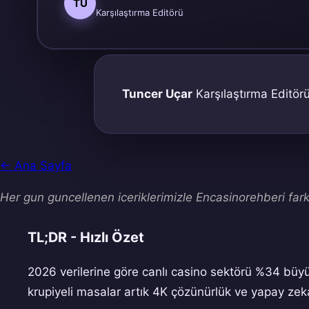
TU
Karşılaştırma Editörü
Tuncer Uçar
Karşılaştırma Editör
← Ana Sayfa
Her gun guncellenen iceriklerimizle Encasinorehberi fark
TL;DR - Hızlı Özet
2026 verilerine göre canlı casino sektörü %34 büy
krupiyeli masalar artık 4K çözünürlük ve yapay zeka