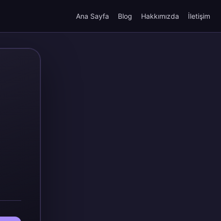
Ana Sayfa
Blog
Hakkımızda
İletişim