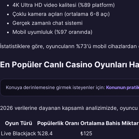
4K Ultra HD video kalitesi (%89 platform)
Çoklu kamera açıları (ortalama 6-8 açı)
Gerçek zamanlı chat sistemi
Mobil uyumluluk (%97 oranında)
İstatistiklere göre, oyuncuların %73'ü mobil cihazlardan e
En Popüler Canlı Casino Oyunları Ha
Konuya derinlemesine girmek isteyenler için:
Konunun pratik
2026 verilerine dayanan kapsamlı analizimizde, oyuncu te
Oyun Türü
Popülerlik Oranı
Ortalama Bahis Miktar
Live Blackjack
%28.4
₺125