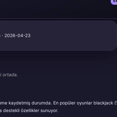
E
ü · 2026-04-23
i ortada.
üme kaydetmiş durumda. En popüler oyunlar blackjack (%2
 destekli özellikler sunuyor.