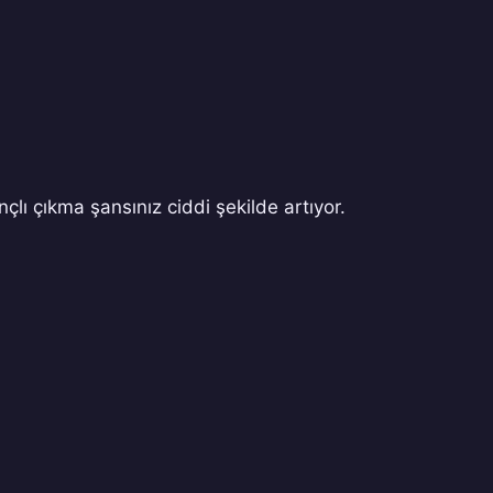
lı çıkma şansınız ciddi şekilde artıyor.