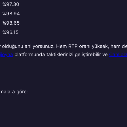
%97.30
%98.94
%98.65
%96.15
 olduğunu anlıyorsunuz. Hem RTP oranı yüksek, hem de s
jioyna
platformunda taktiklerinizi geliştirebilir ve
Canlibl
rmalara göre: