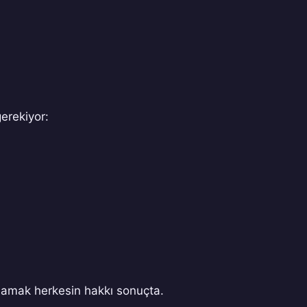
gerekiyor:
amamak herkesin hakkı sonuçta.