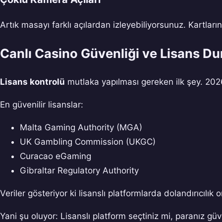
Artık masayı farklı açılardan izleyebiliyorsunuz. Kartlar
Canlı Casino Güvenliği ve Lisans D
Lisans kontrolü
mutlaka yapılması gereken ilk şey. 2026'
En güvenilir lisanslar:
Malta Gaming Authority (MGA)
UK Gambling Commission (UKGC)
Curacao eGaming
Gibraltar Regulatory Authority
Veriler gösteriyor ki lisanslı platformlarda dolandırıcılı
Yani şu oluyor: Lisanslı platform seçtiniz mi, paranız güv