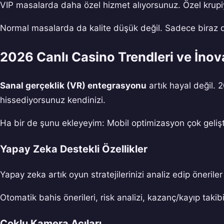
VIP masalarda daha özel hizmet alıyorsunuz. Özel krupiye
Normal masalarda da kalite düşük değil. Sadece biraz da
2026 Canlı Casino Trendleri ve İnov
Sanal gerçeklik (VR) entegrasyonu
artık hayal değil.
hissediyorsunuz kendinizi.
Ha bir de şunu ekleyeyim: Mobil optimizasyon çok gelişt
Yapay Zeka Destekli Özellikler
Yapay zeka artık oyun stratejilerinizi analiz edip önerile
Otomatik bahis önerileri, risk analizi, kazanç/kayıp takibi.
Çoklu Kamera Açıları