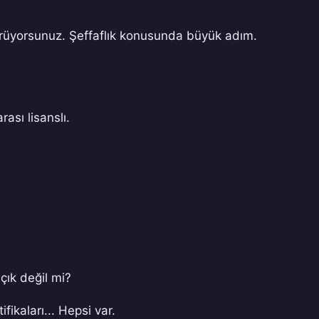
t görüyorsunuz. Şeffaflık konusunda büyük adım.
ası lisanslı.
açık değil mi?
ikaları... Hepsi var.