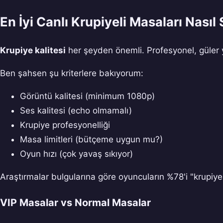
En İyi Canlı Krupiyeli Masaları Nasıl
Krupiye kalitesi
her şeyden önemli. Profesyonel, güler 
Ben şahsen şu kriterlere bakıyorum:
Görüntü kalitesi (minimum 1080p)
Ses kalitesi (echo olmamalı)
Krupiye profesyonelliği
Masa limitleri (bütçeme uygun mu?)
Oyun hızı (çok yavaş sıkıyor)
Araştırmalar bulgularına göre oyuncuların %78'i "krupiy
VIP Masalar vs Normal Masalar