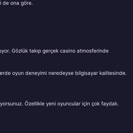
ti de ona göre.
.
uyor. Gözlük takıp gerçek casino atmosferinde
lerde oyun deneyimi neredeyse bilgisayar kalitesinde.
ıyorsunuz. Özellikle yeni oyuncular için çok faydalı.