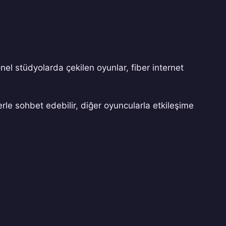
el stüdyolarda çekilen oyunlar, fiber internet
le sohbet edebilir, diğer oyuncularla etkileşime