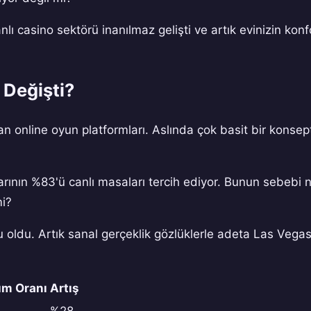
ı casino sektörü inanılmaz gelişti ve artık evinizin ko
 Değişti?
pan online oyun platformları. Aslında çok basit bir kon
larının %83'ü canlı masaları tercih ediyor. Bunun sebebi
i?
u oldu. Artık sanal gerçeklik gözlüklerle adeta Las Vegas
ım Oranı
Artış
%28