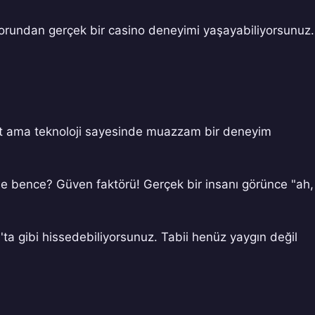
nforundan gerçek bir casino deneyimi yaşayabiliyorsunuz.
sept ama teknoloji sayesinde muazzam bir deneyim
 ne bence? Güven faktörü! Gerçek bir insanı görünce "ah,
'ta gibi hissedebiliyorsunuz. Tabii henüz yaygın değil