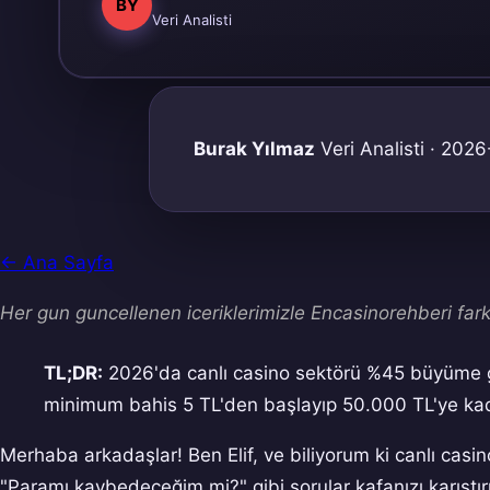
BY
Veri Analisti
Burak Yılmaz
Veri Analisti · 202
← Ana Sayfa
Her gun guncellenen iceriklerimizle Encasinorehberi fark
TL;DR:
2026'da canlı casino sektörü %45 büyüme gös
minimum bahis 5 TL'den başlayıp 50.000 TL'ye kadar 
Merhaba arkadaşlar! Ben Elif, ve biliyorum ki canlı cas
"Paramı kaybedeceğim mi?" gibi sorular kafanızı karıştır