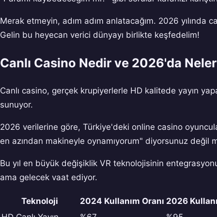
Merak etmeyin, adım adım anlatacağım. 2026 yılında canl
Gelin bu heyecan verici dünyayı birlikte keşfedelim!
Canlı Casino Nedir ve 2026'da Neler
Canlı casino, gerçek krupiyerlerle HD kalitede yayın ya
sunuyor.
2026 verilerine göre, Türkiye'deki online casino oyuncu
en azından makineyle oynamıyorum" diyorsunuz değil m
Bu yıl en büyük değişiklik VR teknolojisinin entegrasyon
ama gelecek vaat ediyor.
Teknoloji
2024 Kullanım Oranı
2026 Kullan
HD Canlı Yayın
%67
%95