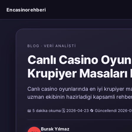
Encasinorehberi
BLOG · VERI ANALISTI
Canlı Casino Oyun 
Krupiyer Masaları
Canlı casino oyunlarında en iyi krupiyer m
uzman ekibinin hazirladigi kapsamli rehber
📖 5 dakika okuma
·
🗓️ 2026-04-23
·
🔄 Güncellendi 2026-
Burak Yılmaz