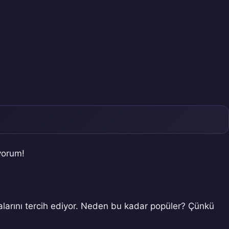
yorum!
alarını tercih ediyor. Neden bu kadar popüler? Çünkü