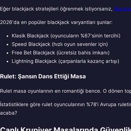
Eğer blackjack stratejileri öğrenmek istiyorsanız,
Blackja
2026'da en popüler blackjack varyantları şunlar:
Klasik Blackjack (oyuncuların %67'sinin tercihi)
Speed Blackjack (hızlı oyun sevenler için)
Free Bet Blackjack (ücretsiz bahis imkanı)
Lightning Blackjack (çarpanlarla kazanç artışı)
Rulet: Şansın Dans Ettiği Masa
Rulet masa oyunlarının en romantiği bence. O dönen top
İstatistiklere göre rulet oyuncularının %78'i Avrupa ruleti
acaba?
Canlı Krupiyer Masalarında Güvenlik