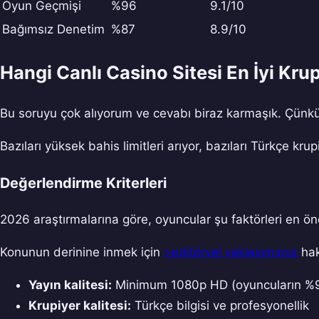
Oyun Geçmişi
%96
9.1/10
Bağımsız Denetim
%87
8.9/10
Hangi Canlı Casino Sitesi En İyi Kr
Bu soruyu çok alıyorum ve cevabı biraz karmaşık. Çünkü "
Bazıları yüksek bahis limitleri arıyor, bazıları Türkçe krup
Değerlendirme Kriterleri
2026 araştırmalarına göre, oyuncular şu faktörleri en ön
Konunun derinine inmek için
>editöryel yaklaşımımız
hakk
Yayın kalitesi:
Minimum 1080p HD (oyuncuların %92
Krupiyer kalitesi:
Türkçe bilgisi ve profesyonellik