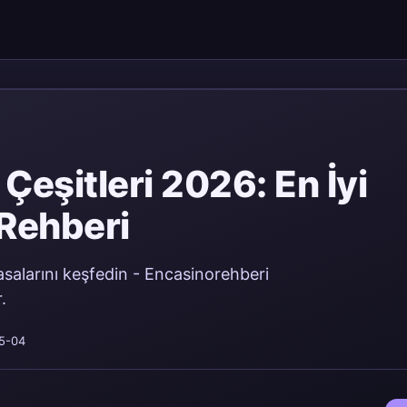
Çeşitleri 2026: En İyi
 Rehberi
asalarını keşfedin - Encasinorehberi
.
05-04