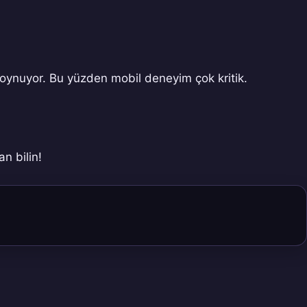
 oynuyor. Bu yüzden mobil deneyim çok kritik.
n bilin!