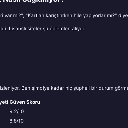
i var mı?", "Kartları karıştırırken hile yapıyorlar mı?" d
. Lisanslı siteler şu önlemleri alıyor:
ı izleniyor. Ben şimdiye kadar hiç şüpheli bir durum görm
eti
Güven Skoru
9.2/10
8.8/10