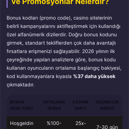
ve Promosyonlar Nelerdir?
Bonus kodları (promo code), casino sitelerinin
belirli kampanyalarını aktifleştirmek için kullandığı
özel alfanümerik dizilerdir. Doğru bonus kodunu
girmek, standart tekliflerden çok daha avantajlı
fırsatlara erişmenizi sağlayabilir. 2026 yılının ilk
çeyreğinde yapılan analizlere göre, bonus kodu
kullanan oyuncuların ortalama başlangıç bakiyesi,
kod kullanmayanlara kıyasla
%37 daha yüksek
çıkmaktadır.
BONUS
ORTALAMA
ÇEVRIM
GEÇERLILIK
KODU TÜRÜ
DEĞER
ŞARTI
SÜRESI
Hoşgeldin
%100-
25x-
7-30 gün