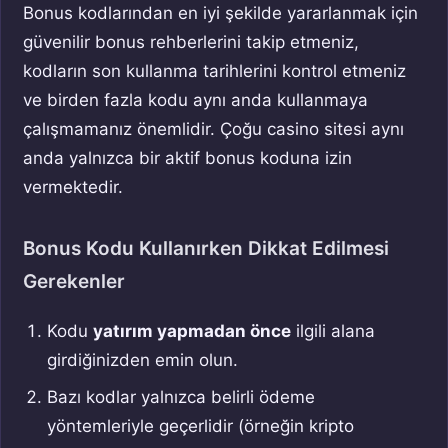
Bonus kodlarından en iyi şekilde yararlanmak için
güvenilir bonus rehberlerini takip etmeniz,
kodların son kullanma tarihlerini kontrol etmeniz
ve birden fazla kodu aynı anda kullanmaya
çalışmamanız önemlidir. Çoğu casino sitesi aynı
anda yalnızca bir aktif bonus koduna izin
vermektedir.
Bonus Kodu Kullanırken Dikkat Edilmesi
Gerekenler
Kodu
yatırım yapmadan önce
ilgili alana
girdiğinizden emin olun.
Bazı kodlar yalnızca belirli ödeme
yöntemleriyle geçerlidir (örneğin kripto