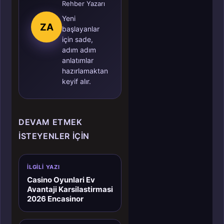
Rehber Yazarı
Yeni
ZA
başlayanlar
için sade,
adım adım
anlatımlar
hazırlamaktan
keyif alır.
DEVAM ETMEK
ISTEYENLER IÇIN
İLGILI YAZI
Casino Oyunlari Ev
Avantaji Karsilastirmasi
2026 Encasinor