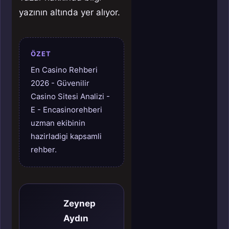
yazının altında yer alıyor.
ÖZET
En Casino Rehberi
2026 - Güvenilir
Casino Sitesi Analizi -
E - Encasinorehberi
uzman ekibinin
hazirladigi kapsamli
rehber.
Zeynep
Aydın