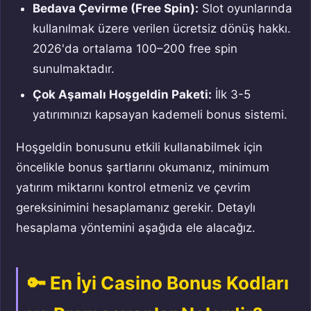
Bedava Çevirme (Free Spin):
Slot oyunlarında
kullanılmak üzere verilen ücretsiz dönüş hakkı.
2026'da ortalama 100–200 free spin
sunulmaktadır.
Çok Aşamalı Hoşgeldin Paketi:
İlk 3-5
yatırımınızı kapsayan kademeli bonus sistemi.
Hoşgeldin bonusunu etkili kullanabilmek için
öncelikle bonus şartlarını okumanız, minimum
yatırım miktarını kontrol etmeniz ve çevrim
gereksinimini hesaplamanız gerekir. Detaylı
hesaplama yöntemini aşağıda ele alacağız.
🔑 En İyi Casino Bonus Kodları