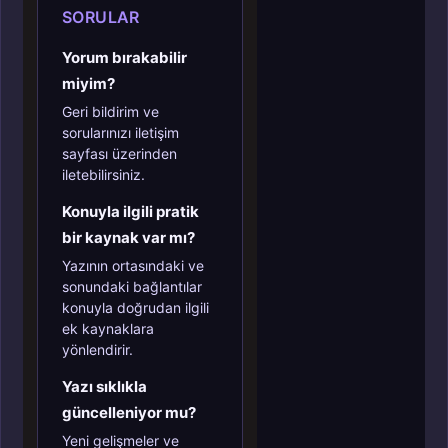
SORULAR
Yorum bırakabilir
miyim?
Geri bildirim ve
sorularınızı iletişim
sayfası üzerinden
iletebilirsiniz.
Konuyla ilgili pratik
bir kaynak var mı?
Yazının ortasındaki ve
sonundaki bağlantılar
konuyla doğrudan ilgili
ek kaynaklara
yönlendirir.
Yazı sıklıkla
güncelleniyor mu?
Yeni gelişmeler ve