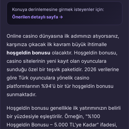
Konuya derinlemesine girmek isteyenler için:
Önerilen detaylı sayfa →
Online casino dünyasına ilk adımınızı atıyorsanız,
karşınıza çıkacak ilk kavram büyük ihtimalle
hoşgeldin bonusu
olacaktır. Hoşgeldin bonusu,
casino sitelerinin yeni kayıt olan oyunculara
sunduğu özel bir teşvik paketidir. 2026 verilerine
göre Türk oyunculara yönelik casino
platformlarının %94'ü bir tür hoşgeldin bonusu
sunmaktadır.
Hoşgeldin bonusu genellikle ilk yatırımınızın belirli
bir yüzdesiyle eşleştirilir. Örneğin, "%100
Hoşgeldin Bonusu – 5.000 TL'ye Kadar" ifadesi,