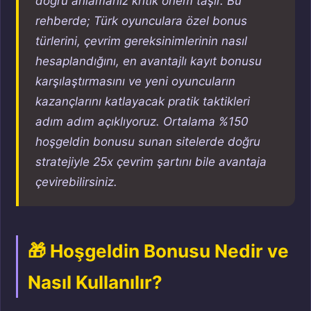
doğru anlamanız kritik önem taşır. Bu
rehberde; Türk oyunculara özel bonus
türlerini, çevrim gereksinimlerinin nasıl
hesaplandığını, en avantajlı kayıt bonusu
karşılaştırmasını ve yeni oyuncuların
kazançlarını katlayacak pratik taktikleri
adım adım açıklıyoruz. Ortalama %150
hoşgeldin bonusu sunan sitelerde doğru
stratejiyle 25x çevrim şartını bile avantaja
çevirebilirsiniz.
🎁 Hoşgeldin Bonusu Nedir ve
Nasıl Kullanılır?