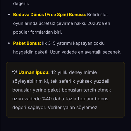
değerli.
Bedava Dönüş (Free Spin) Bonusu:
Belirli slot
oyunlarında ücretsiz çevirme hakkı. 2026'da en
popüler formlardan biri.
Paket Bonus:
İlk 3-5 yatırımı kapsayan çoklu
hoşgeldin paketi. Uzun vadede en avantajlı seçenek.
💡
Uzman İpucu:
12 yıllık deneyimimle
söyleyebilirim ki, tek seferlik yüksek yüzdeli
bonuslar yerine paket bonusları tercih etmek
uzun vadede %40 daha fazla toplam bonus
değeri sağlıyor. Veriler yalan söylemez.