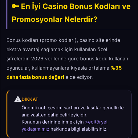
🔑 En İyi Casino Bonus Kodları ve
Promosyonlar Nelerdir?
Bonus kodları (promo kodları), casino sitelerinde
ekstra avantaj sağlamak için kullanılan özel
şifrelerdir. 2026 verilerine göre bonus kodu kullanan
oyuncular, kullanmayanlara kıyasla ortalama
%35
daha fazla bonus değeri
elde ediyor.
⚠️
DIKKAT
Önemli not: çevrim şartları ve kısıtlar genellikle
ana vaatten daha belirleyicidir.
Konunun derinine inmek için
>editöryel
yaklaşımımız
hakkında bilgi alabilirsiniz.