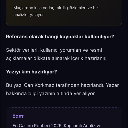
Maçlardan kısa notlar, taktik gözlemleri ve hızlı
analizler yazıyor.
Referans olarak hangi kaynaklar kullanılıyor?
Sektör verileri, kullanıcı yorumları ve resmi
açıklamalar dikkate alınarak içerik hazırlanır.
Yazıyı kim hazırlıyor?
Bu yazı Can Korkmaz tarafından hazırlandı. Yazar
hakkında bilgi yazının altında yer alıyor.
ÖZET
En Casino Rehberi 2026: Kapsamlı Analiz ve