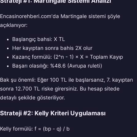
Strateji #1: Martingale Sistemi Analizi
Encasinorehberi.com'da Martingale sistemi şöyle
açıklanıyor:
Başlangıç bahsi: X TL
Her kayıptan sonra bahis 2X olur
Kazanç formülü: (2^n - 1) × X = Toplam Kayıp
Başarı olasılığı: %48.6 (Avrupa ruleti)
Bak şu önemli: Eğer 100 TL ile başlarsanız, 7. kayıptan
sonra 12.700 TL riske girersiniz. Bu hesap sitede
detaylı şekilde gösteriliyor.
Strateji #2: Kelly Kriteri Uygulaması
Kelly formülü: f = (bp - q) / b