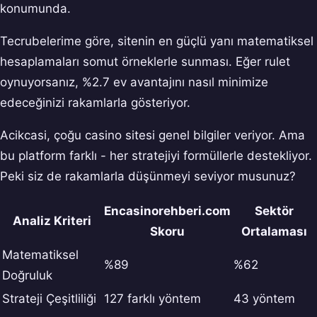
konumunda.
Tecrubelerime göre, sitenin en güçlü yanı matematiksel
hesaplamaları somut örneklerle sunması. Eğer rulet
oynuyorsanız, %2.7 ev avantajını nasıl minimize
edeceğinizi rakamlarla gösteriyor.
Acikcasi, çoğu casino sitesi genel bilgiler veriyor. Ama
bu platform farklı - her stratejiyi formüllerle destekliyor.
Peki siz de rakamlarla düşünmeyi seviyor musunuz?
Encasinorehberi.com
Sektör
Analiz Kriteri
Skoru
Ortalaması
Matematiksel
%89
%62
Doğruluk
Strateji Çeşitliliği
127 farklı yöntem
43 yöntem