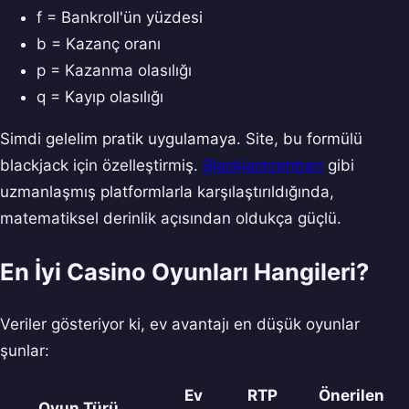
f = Bankroll'ün yüzdesi
b = Kazanç oranı
p = Kazanma olasılığı
q = Kayıp olasılığı
Simdi gelelim pratik uygulamaya. Site, bu formülü
blackjack için özelleştirmiş.
Blackjackrehberi
gibi
uzmanlaşmış platformlarla karşılaştırıldığında,
matematiksel derinlik açısından oldukça güçlü.
En İyi Casino Oyunları Hangileri?
Veriler gösteriyor ki, ev avantajı en düşük oyunlar
şunlar:
Ev
RTP
Önerilen
Oyun Türü