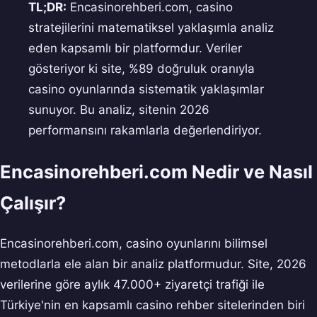
TL;DR:
Encasinorehberi.com, casino
stratejilerini matematiksel yaklaşımla analiz
eden kapsamlı bir platformdur. Veriler
gösteriyor ki site, %89 doğruluk oranıyla
casino oyunlarında sistematik yaklaşımlar
sunuyor. Bu analiz, sitenin 2026
performansını rakamlarla değerlendiriyor.
Encasinorehberi.com Nedir ve Nasıl
Çalışır?
Encasinorehberi.com, casino oyunlarını bilimsel
metodlarla ele alan bir analiz platformudur. Site, 2026
verilerine göre aylık 47.000+ ziyaretçi trafiği ile
Türkiye'nin en kapsamlı casino rehber sitelerinden biri