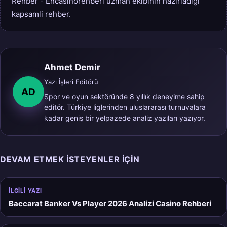
Rehber - Encasinorehberi uzman ekibinin hazirladigi
kapsamli rehber.
Ahmet Demir
Yazı İşleri Editörü
AD
Spor ve oyun sektöründe 8 yıllık deneyime sahip
editör. Türkiye liglerinden uluslararası turnuvalara
kadar geniş bir yelpazede analiz yazıları yazıyor.
DEVAM ETMEK ISTEYENLER IÇIN
İLGILI YAZI
Baccarat Banker Vs Player 2026 Analizi Casino Rehberi