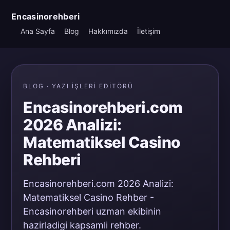
Encasinorehberi
Ana Sayfa
Blog
Hakkımızda
İletişim
BLOG · YAZI İŞLERI EDITÖRÜ
Encasinorehberi.com
2026 Analizi:
Matematiksel Casino
Rehberi
Encasinorehberi.com 2026 Analizi:
Matematiksel Casino Rehber -
Encasinorehberi uzman ekibinin
hazirladigi kapsamli rehber.