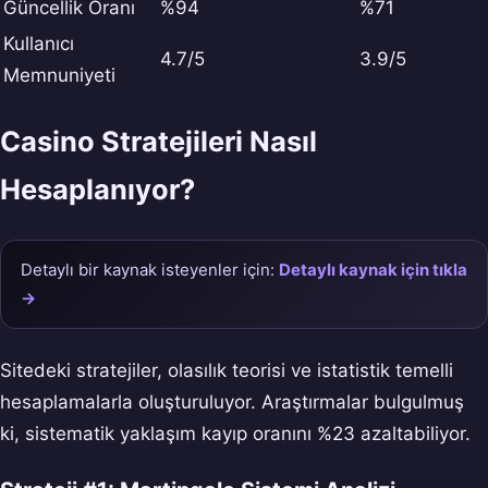
Güncellik Oranı
%94
%71
Kullanıcı
4.7/5
3.9/5
Memnuniyeti
Casino Stratejileri Nasıl
Hesaplanıyor?
Detaylı bir kaynak isteyenler için:
Detaylı kaynak için tıkla
→
Sitedeki stratejiler, olasılık teorisi ve istatistik temelli
hesaplamalarla oluşturuluyor. Araştırmalar bulgulmuş
ki, sistematik yaklaşım kayıp oranını %23 azaltabiliyor.