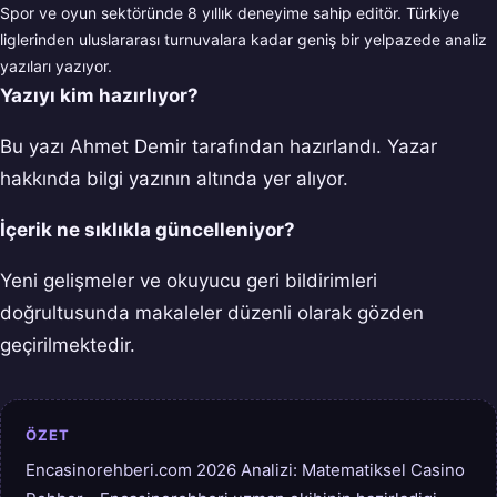
Spor ve oyun sektöründe 8 yıllık deneyime sahip editör. Türkiye
liglerinden uluslararası turnuvalara kadar geniş bir yelpazede analiz
yazıları yazıyor.
Yazıyı kim hazırlıyor?
Bu yazı Ahmet Demir tarafından hazırlandı. Yazar
hakkında bilgi yazının altında yer alıyor.
İçerik ne sıklıkla güncelleniyor?
Yeni gelişmeler ve okuyucu geri bildirimleri
doğrultusunda makaleler düzenli olarak gözden
geçirilmektedir.
ÖZET
Encasinorehberi.com 2026 Analizi: Matematiksel Casino