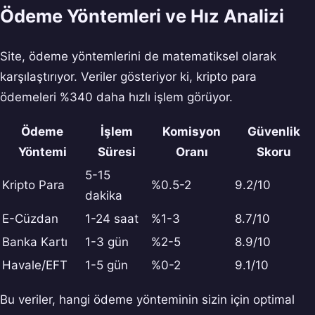
Ödeme Yöntemleri ve Hız Analizi
Site, ödeme yöntemlerini de matematiksel olarak
karşılaştırıyor. Veriler gösteriyor ki, kripto para
ödemeleri %340 daha hızlı işlem görüyor.
Ödeme
İşlem
Komisyon
Güvenlik
Yöntemi
Süresi
Oranı
Skoru
5-15
Kripto Para
%0.5-2
9.2/10
dakika
E-Cüzdan
1-24 saat
%1-3
8.7/10
Banka Kartı
1-3 gün
%2-5
8.9/10
Havale/EFT
1-5 gün
%0-2
9.1/10
Bu veriler, hangi ödeme yönteminin sizin için optimal