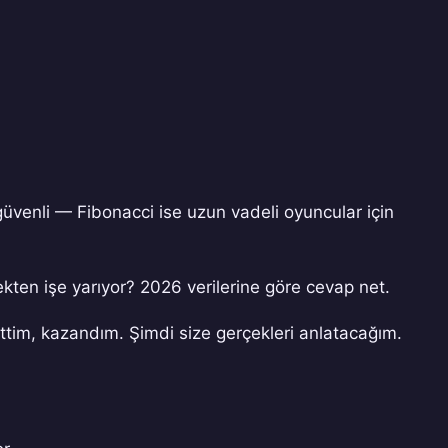
güvenli — Fibonacci ise uzun vadeli oyuncular için
kten işe yarıyor? 2026 verilerine göre cevap net.
ttim, kazandım. Şimdi size gerçekleri anlatacağım.