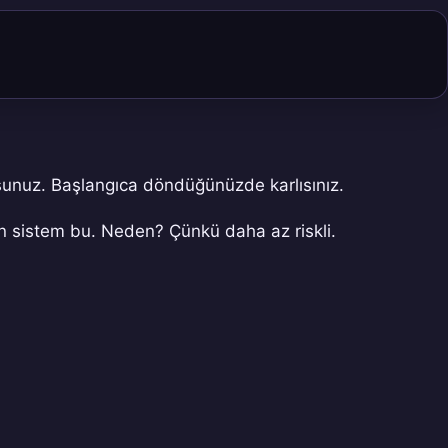
rsunuz. Başlangıca döndüğünüzde karlısınız.
an sistem bu. Neden? Çünkü daha az riskli.