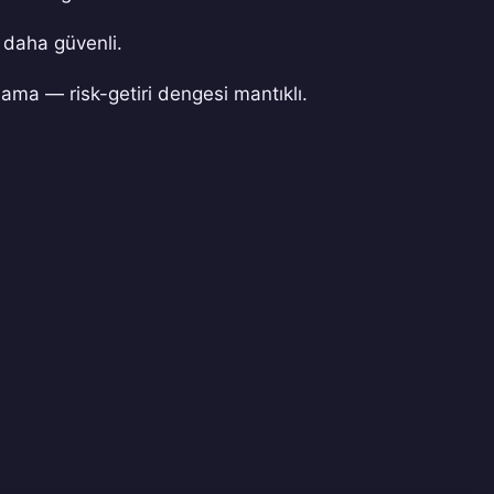
 daha güvenli.
ama — risk-getiri dengesi mantıklı.