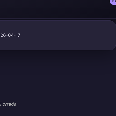
E
2026-04-17
i ortada.