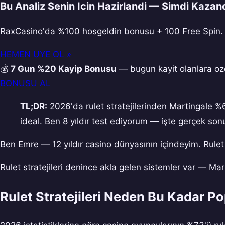
Bu Analiz Senin Icin Hazirlandi — Simdi Kaza
RaxCasino'da %100 hosgeldin bonusu + 100 Free Spin. Gu
HEMEN UYE OL »
💰
7 Gun %20 Kayip Bonusu
— bugun kayit olanlara oz
BONUSU AL
TL;DR:
2026'da rulet stratejilerinden Martingale %6
ideal. Ben 8 yıldır test ediyorum — işte gerçek sonu
Ben Emre — 12 yıldır casino dünyasının içindeyim. Rulet 
Rulet stratejileri denince akla gelen sistemler var — M
Rulet Stratejileri Neden Bu Kadar P