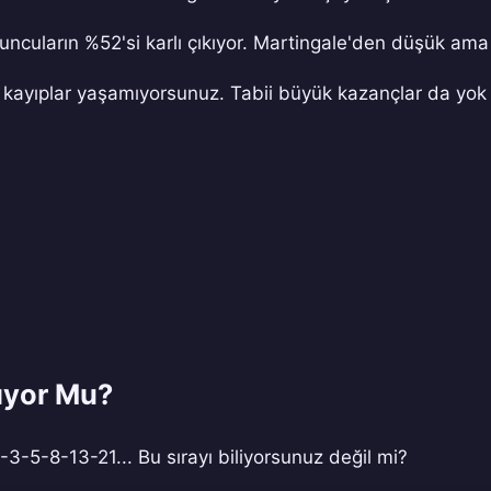
uncuların %52'si karlı çıkıyor. Martingale'den düşük ama
 kayıplar yaşamıyorsunuz. Tabii büyük kazançlar da yok 
rıyor Mu?
3-5-8-13-21... Bu sırayı biliyorsunuz değil mi?