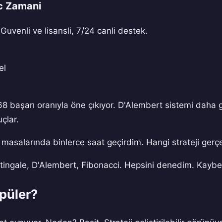
nc Zamani
venli ve lisansli, 7/24 canli destek.
el
8 başarı oranıyla öne çıkıyor. D'Alembert sistemi daha 
çlar.
masalarında binlerce saat geçirdim. Hangi strateji gerçe
artingale, D'Alembert, Fibonacci. Hepsini denedim. Kaybe
opüler?