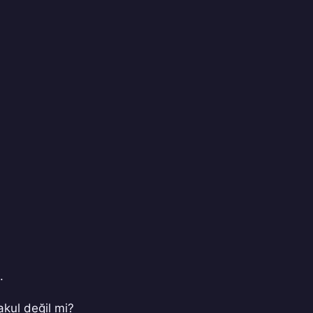
.
kul değil mi?