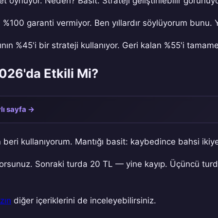
t oynuyor. Neden? Basit. Strateji geliştirilebilir görünüyo
%100 garanti vermiyor. Ben yıllardır söylüyorum bunu. Y
ının %45'i bir strateji kullanıyor. Geri kalan %55'i tama
026'da Etkili Mi?
lı sayfa →
beri kullanıyorum. Mantığı basit: kaybedince bahsi ikiye
orsunuz. Sonraki turda 20 TL — yine kayıp. Üçüncü turda
zın
diğer içeriklerini de inceleyebilirsiniz.