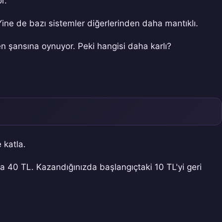
r.
ine de bazı sistemler diğerlerinden daha mantıklı.
men şansına oynuyor. Peki hangisi daha karlı?
 katla.
 40 TL. Kazandığınızda başlangıçtaki 10 TL'yi geri