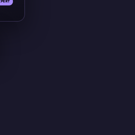
XPERT