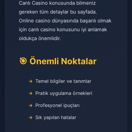
Canlı Casino konusunda bilmeniz
gereken tüm detaylar bu sayfada.
Online casino dünyasında başarılı olmak
için canlı casino konusunu iyi anlamak
oldukça önemlidir.
🎯 Önemli Noktalar
Temel bilgiler ve tanımlar
Pratik uygulama örnekleri
Profesyonel ipuçları
Sık yapılan hatalar