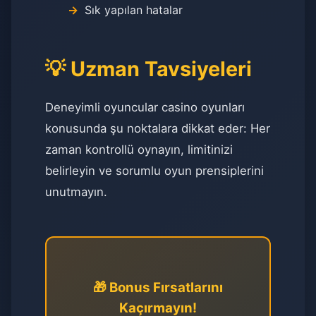
Sık yapılan hatalar
💡 Uzman Tavsiyeleri
Deneyimli oyuncular casino oyunları
konusunda şu noktalara dikkat eder: Her
zaman kontrollü oynayın, limitinizi
belirleyin ve sorumlu oyun prensiplerini
unutmayın.
🎁 Bonus Fırsatlarını
Kaçırmayın!