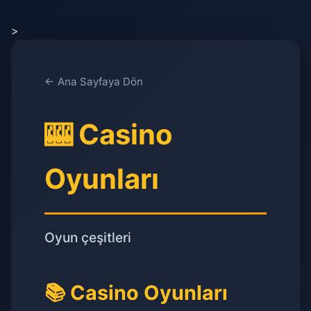
>
← Ana Sayfaya Dön
🎰 Casino
Oyunları
Oyun çeşitleri
📚 Casino Oyunları