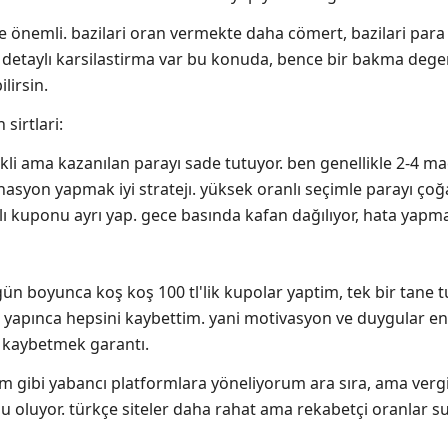
e önemli. bazilari oran vermekte daha cömert, bazilari para 
a detaylı karsilastirma var bu konuda, bence bir bakma deger
lirsin.
sirtlari:
kli ama kazanılan parayı sade tutuyor. ben genellikle 2-4 
nasyon yapmak iyi stratejı. yüksek oranlı seçimle parayı ço
ı kuponu ayrı yap. gece basında kafan dağılıyor, hata yapma 
n boyunca koş koş 100 tl'lik kupolar yaptim, tek bir tane tu
yapınca hepsini kaybettim. yani motivasyon ve duygular e
 kaybetmek garantı.
 gibi yabancı platformlara yöneliyorum ara sıra, ama verg
lu oluyor. türkçe siteler daha rahat ama rekabetçi oranla