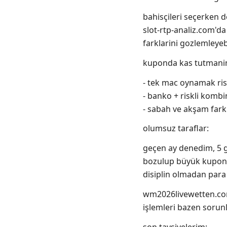
bahisçileri seçerken d
slot-rtp-analiz.com'd
farklarini gozlemleyebi
kuponda kas tutmanin 
- tek mac oynamak ris
- banko + riskli kombi
- sabah ve akşam farkl
olumsuz taraflar:
geçen ay denedim, 5 gü
bozulup büyük kupon 
disiplin olmadan para
wm2026livewetten.com
işlemleri bazen sorun
son tavsiyelerim: