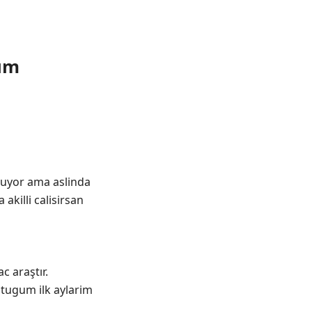
um
nuyor ama aslinda
akilli calisirsan
 araştır.
stugum ilk aylarim