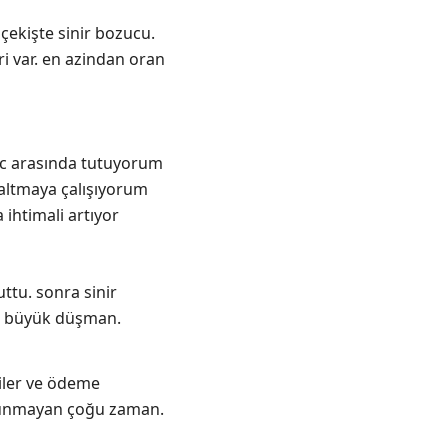
çekişte sinir bozucu.
i var. en azindan oran
mac arasında tutuyorum
ğaltmaya çalışıyorum
ihtimali artıyor
ttu. sonra sinir
n büyük düşman.
iler ve ödeme
r sunmayan çoğu zaman.