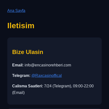
Ana Sayfa
Iletisim
Bize Ulasin
Email:
info@encasinorehberi.com
Telegram:
@Raxcasinoffical
Calisma Saatleri:
7/24 (Telegram), 09:00-22:00
(Email)