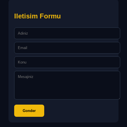
Iletisim Formu
Gonder