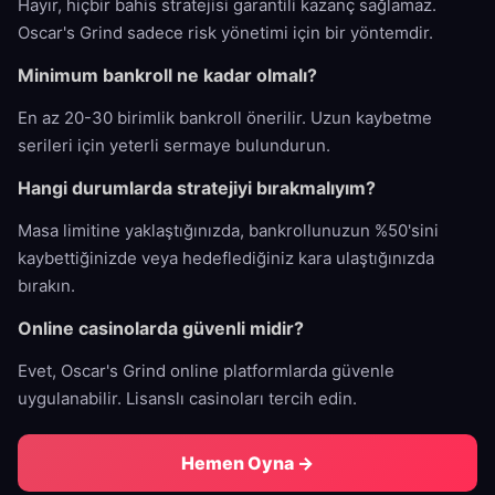
Hayır, hiçbir bahis stratejisi garantili kazanç sağlamaz.
Oscar's Grind sadece risk yönetimi için bir yöntemdir.
Minimum bankroll ne kadar olmalı?
En az 20-30 birimlik bankroll önerilir. Uzun kaybetme
serileri için yeterli sermaye bulundurun.
Hangi durumlarda stratejiyi bırakmalıyım?
Masa limitine yaklaştığınızda, bankrollunuzun %50'sini
kaybettiğinizde veya hedeflediğiniz kara ulaştığınızda
bırakın.
Online casinolarda güvenli midir?
Evet, Oscar's Grind online platformlarda güvenle
uygulanabilir. Lisanslı casinoları tercih edin.
Hemen Oyna →