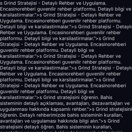
s Grind Stratejisi - Detaylı Rehber ve Uygulama.
Encasinorehberi guvenilir rehber platformu. Detayli bilgi ve
karsilastirmalar.">s Grind Stratejisi - Detaylı Rehber ve
Uygulama. Encasinorehberi guvenilir rehber platformu.
Detayli bilgi ve karsilastirmalar.">s Grind Stratejisi - Detaylı
Rehber ve Uygulama. Encasinorehberi guvenilir rehber
platformu. Detayli bilgi ve karsilastirmalar.">s Grind
Stratejisi - Detaylı Rehber ve Uygulama. Encasinorehberi
guvenilir rehber platformu. Detayli bilgi ve
karsilastirmalar.">s Grind Stratejisi - Detaylı Rehber ve
Uygulama. Encasinorehberi guvenilir rehber platformu.
Detayli bilgi ve karsilastirmalar.">s Grind Stratejisi - Detaylı
Rehber ve Uygulama. Encasinorehberi guvenilir rehber
platformu. Detayli bilgi ve karsilastirmalar.">s Grind
Stratejisi - Detaylı Rehber ve Uygulama. Encasinorehberi
guvenilir rehber platformu. Detayli bilgi ve
karsilastirmalar.">s Grind stratejisini öğrenin. Bahis
sisteminin detaylı açıklaması, avantajları, dezavantajları ve
uygulanması hakkında kapsamlı rehber.">s Grind stratejisini
öğrenin. Detaylı rehberimizde bahis sisteminin kuralları,
avantajları ve uygulaması hakkında bilgi alın.">s Grind
stratejisini detaylı öğren. Bahis sisteminin kuralları,