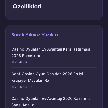
Ozellikleri
Burak Yılmaz Yazıları
Casino Oyunlari Ev Avantaji Karsilastirmasi
2026 Encasinor
📅 2026-04-30
Canli Casino Oyun Cesitleri 2026 En Iyi
Krupiyer Masalari Re
📅 2026-04-23
Casino Oyunlari Ev Avantaji 2026 Kazanma
Sansi Analizi