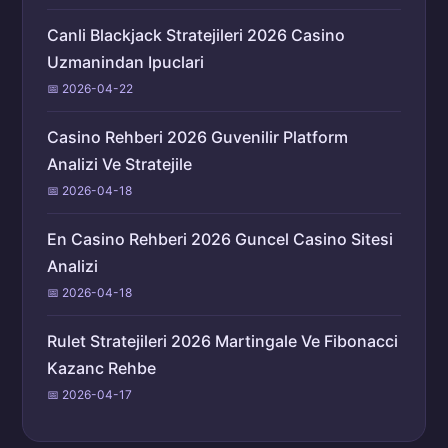
Canli Blackjack Stratejileri 2026 Casino
Uzmanindan Ipuclari
📅 2026-04-22
Casino Rehberi 2026 Guvenilir Platform
Analizi Ve Stratejile
📅 2026-04-18
En Casino Rehberi 2026 Guncel Casino Sitesi
Analizi
📅 2026-04-18
Rulet Stratejileri 2026 Martingale Ve Fibonacci
Kazanc Rehbe
📅 2026-04-17