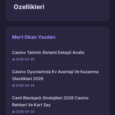
Ozellikleri
Mert Okan Yazıları
Casino Tahmin Sistemi Detayli Analiz
📅 2026-04-29
Casino Oyunlarinda Ev Avantaji Ve Kazanma
Olasiliklari 2026
📅 2026-04-24
Canli Blackjack Stratejileri 2026 Casino
Rehberi Ve Kart Say
📅 2026-04-23