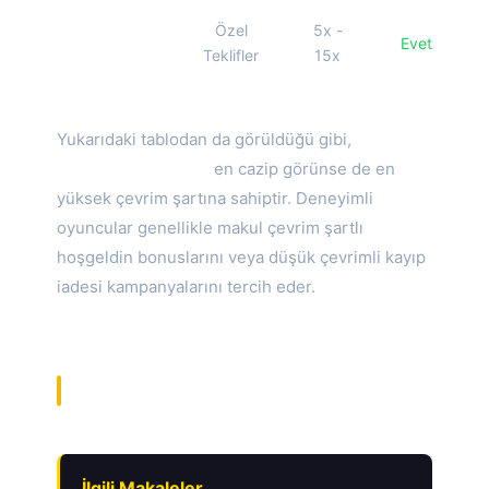
👑 VIP /
Özel
5x -
Sadakat
Evet
Teklifler
15x
Bonusu
Yukarıdaki tablodan da görüldüğü gibi,
yatırımsız bonuslar
en cazip görünse de en
yüksek çevrim şartına sahiptir. Deneyimli
oyuncular genellikle makul çevrim şartlı
hoşgeldin bonuslarını veya düşük çevrimli kayıp
iadesi kampanyalarını tercih eder.
Hoşgeldin Bonusları Nasıl
Kullanılır?
İlgili Makaleler