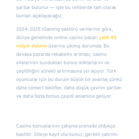
şartlar bulunur — işte bu rehberde tam olarak
bunları açıklayacağız.
2024-2025 iGaming sektörü verilerine göre,
dünya genelinde online casino pazarı
yıllık 95
milyar doların
üzerine çıkmış durumda. Bu
devasa pazarda rekabetin artması, casino
sitelerinin sundukları bonus miktarlarını ve
çeşitliliğini sürekli artırmasına yol açıyor. Türk
oyuncular için bu durum büyük bir avantaj çünkü
daha cömert teklifler, daha düşük çevrim şartları
ve daha fazla bonus çeşidi anlamına geliyor.
Bonus Mekanizması Nasıl İşler?
Casino bonuslarının çalışma prensibi oldukça
basittir: Siteye kayıt olursunuz, gerekli yatırımı