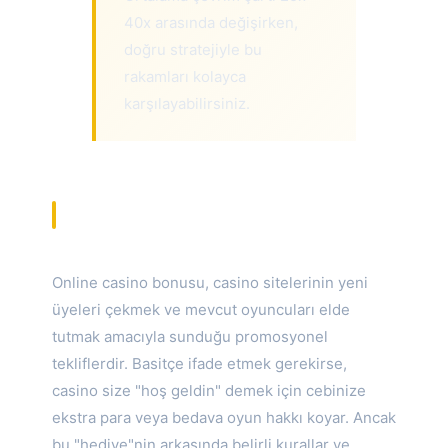
40x arasında değişirken,
doğru stratejiyle bu
rakamları kolayca
karşılayabilirsiniz.
Casino Bonusu Nedir ve Nasıl
Çalışır?
Online casino bonusu, casino sitelerinin yeni
üyeleri çekmek ve mevcut oyuncuları elde
tutmak amacıyla sunduğu promosyonel
tekliflerdir. Basitçe ifade etmek gerekirse,
casino size "hoş geldin" demek için cebinize
ekstra para veya bedava oyun hakkı koyar. Ancak
bu "hediye"nin arkasında belirli kurallar ve