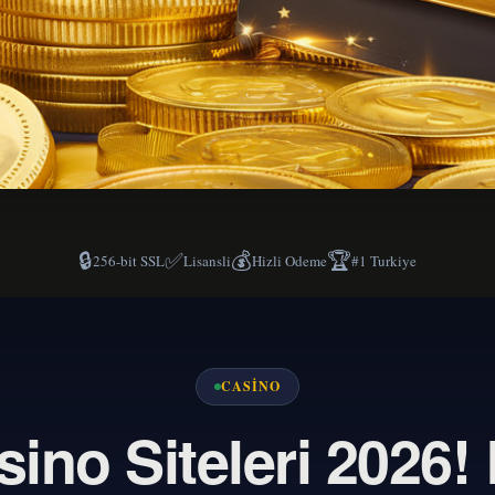
🔒
✅
💰
🏆
256-bit SSL
Lisansli
Hizli Odeme
#1 Turkiye
CASINO
sino Siteleri 202