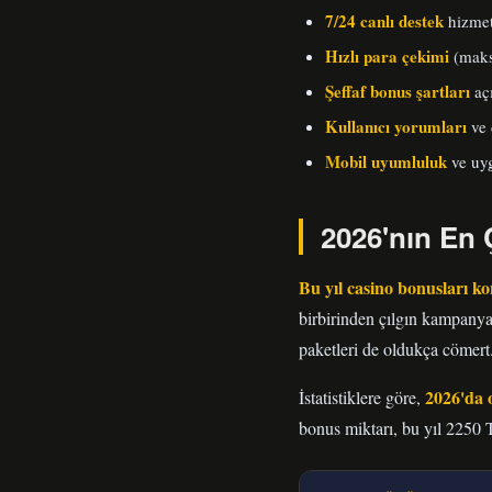
7/24 canlı destek
hizmeti
Hızlı para çekimi
(maks
Şeffaf bonus şartları
açı
Kullanıcı yorumları
ve 
Mobil uyumluluk
ve uyg
2026'nın En
Bu yıl casino bonusları k
birbirinden çılgın kampanya
paketleri de oldukça cömert
2026'da 
İstatistiklere göre,
bonus miktarı, bu yıl 2250 T