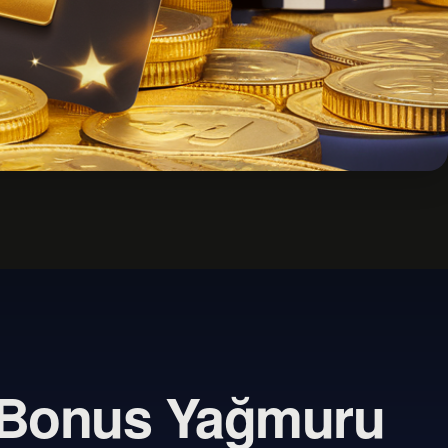
6! Bonus Yağmuru