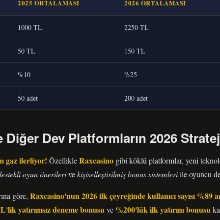
2025 ORTALAMASI
2026 ORTALAMASI
1000 TL
2250 TL
50 TL
150 TL
%10
%25
50 adet
200 adet
 Diğer Dev Platformların 2026 Stratej
 gaz ilerliyor!
Raxcasino
Özellikle
gibi köklü platformlar, yeni teknolo
estekli oyun önerileri
ve
kişiselleştirilmiş bonus sistemleri
ile oyuncu de
Raxcasino'nun 2026 ilk çeyreğinde kullanıcı sayısı %89 ar
arına göre,
L'lik yatırımsız deneme bonusu
%200'lük ilk yatırım bonusu
ve
ka