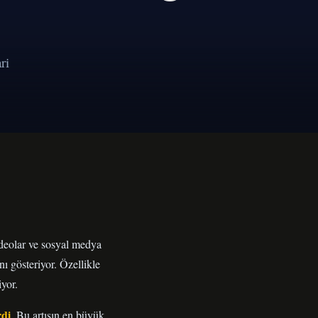
ri
eolar ve sosyal medya
nı gösteriyor. Özellikle
yor.
rdi
. Bu artışın en büyük