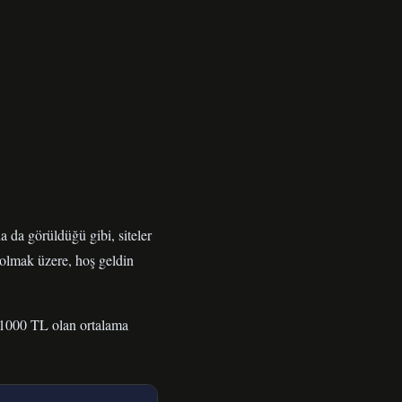
 da görüldüğü gibi, siteler
olmak üzere, hoş geldin
 1000 TL olan ortalama