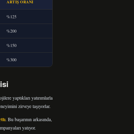
ARTIŞ ORANI
%125
%200
%150
%300
isi
jilere yaptıkları yatırımlarla
neyimini zirveye taşıyorlar.
ttı
. Bu başarının arkasında,
mpanyaları yatıyor.