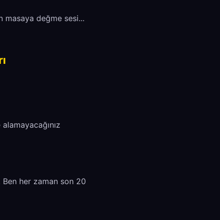
ın masaya değme sesi...
rı
ze alamayacağınız
ir. Ben her zaman son 20