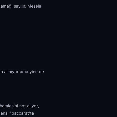
samağı sayılır. Mesela
on alınıyor ama yine de
hamlesini not alıyor,
bana, "baccarat'ta