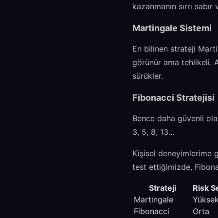
kazanmanın sırrı sabır ve
Martingale Sistemi
En bilinen strateji Mart
görünür ama tehlikeli. 
sürükler.
Fibonacci Stratejisi
Bence daha güvenli olan 
3, 5, 8, 13...
Kişisel deneyimlerime gö
test ettiğimizde, Fibon
Strateji
Risk S
Martingale
Yükse
Fibonacci
Orta