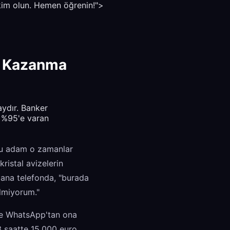
akim olun. Hemen öğrenin!">
ve Kazanma
aydır. Banker
a %95'e varan
bu adam o zamanlar
ristal avizelerin
bana telefonda, "burada
lmiyorum."
ece WhatsApp'tan ona
3 saatte 15.000 euro