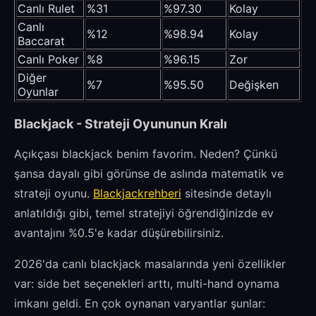
Canlı Rulet
%31
%97.30
Kolay
Canlı
%12
%98.94
Kolay
Baccarat
Canlı Poker
%8
%96.15
Zor
Diğer
%7
%95.50
Değişken
Oyunlar
Blackjack - Strateji Oyununun Kralı
Açıkçası blackjack benim favorim. Neden? Çünkü
şansa dayalı gibi görünse de aslında matematik ve
strateji oyunu.
Blackjackrehberi
sitesinde detaylı
anlatıldığı gibi, temel stratejiyi öğrendiğinizde ev
avantajını %0.5'e kadar düşürebilirsiniz.
2026'da canlı blackjack masalarında yeni özellikler
var: side bet seçenekleri arttı, multi-hand oynama
imkanı geldi. En çok oynanan varyantlar şunlar: