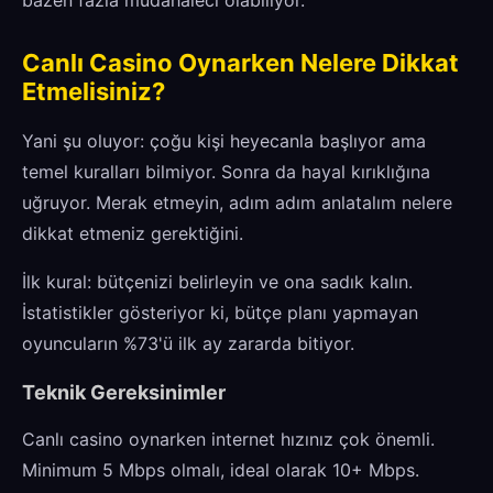
Canlı Casino Oynarken Nelere Dikkat
Etmelisiniz?
Yani şu oluyor: çoğu kişi heyecanla başlıyor ama
temel kuralları bilmiyor. Sonra da hayal kırıklığına
uğruyor. Merak etmeyin, adım adım anlatalım nelere
dikkat etmeniz gerektiğini.
İlk kural: bütçenizi belirleyin ve ona sadık kalın.
İstatistikler gösteriyor ki, bütçe planı yapmayan
oyuncuların %73'ü ilk ay zararda bitiyor.
Teknik Gereksinimler
Canlı casino oynarken internet hızınız çok önemli.
Minimum 5 Mbps olmalı, ideal olarak 10+ Mbps.