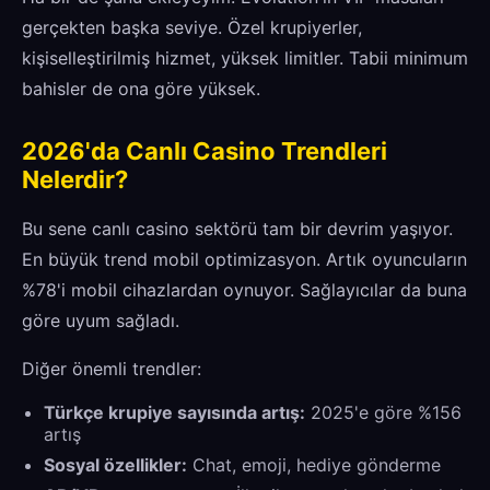
gerçekten başka seviye. Özel krupiyerler,
kişiselleştirilmiş hizmet, yüksek limitler. Tabii minimum
bahisler de ona göre yüksek.
2026'da Canlı Casino Trendleri
Nelerdir?
Bu sene canlı casino sektörü tam bir devrim yaşıyor.
En büyük trend mobil optimizasyon. Artık oyuncuların
%78'i mobil cihazlardan oynuyor. Sağlayıcılar da buna
göre uyum sağladı.
Diğer önemli trendler:
Türkçe krupiye sayısında artış:
2025'e göre %156
artış
Sosyal özellikler:
Chat, emoji, hediye gönderme