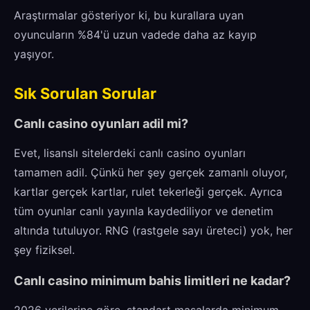
Araştırmalar gösteriyor ki, bu kurallara uyan
oyuncuların %84'ü uzun vadede daha az kayıp
yaşıyor.
Sık Sorulan Sorular
Canlı casino oyunları adil mi?
Evet, lisanslı sitelerdeki canlı casino oyunları
tamamen adil. Çünkü her şey gerçek zamanlı oluyor,
kartlar gerçek kartlar, rulet tekerleği gerçek. Ayrıca
tüm oyunlar canlı yayınla kaydediliyor ve denetim
altında tutuluyor. RNG (rastgele sayı üreteci) yok, her
şey fiziksel.
Canlı casino minimum bahis limitleri ne kadar?