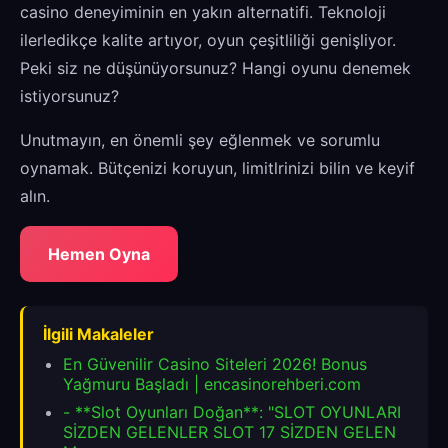
casino deneyiminin en yakın alternatifi. Teknoloji
ilerledikçe kalite artıyor, oyun çeşitliliği genişliyor.
Peki siz ne düşünüyorsunuz? Hangi oyunu denemek
istiyorsunuz?
Unutmayın, en önemli şey eğlenmek ve sorumlu
oynamak. Bütçenizi koruyun, limitlrinizi bilin ve keyif
alın.
Hemen Oyna
İlgili Makaleler
En Güvenilir Casino Siteleri 2026! Bonus
Yağmuru Başladı | encasinorehberi.com
- **Slot Oyunları Doğan**: "SLOT OYUNLARI
SİZDEN GELENLER SLOT 17 SİZDEN GELEN