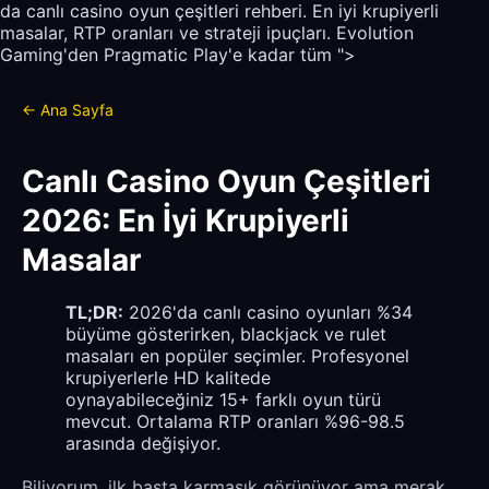
da canlı casino oyun çeşitleri rehberi. En iyi krupiyerli
masalar, RTP oranları ve strateji ipuçları. Evolution
Gaming'den Pragmatic Play'e kadar tüm ">
← Ana Sayfa
Canlı Casino Oyun Çeşitleri
2026: En İyi Krupiyerli
Masalar
TL;DR:
2026'da canlı casino oyunları %34
büyüme gösterirken, blackjack ve rulet
masaları en popüler seçimler. Profesyonel
krupiyerlerle HD kalitede
oynayabileceğiniz 15+ farklı oyun türü
mevcut. Ortalama RTP oranları %96-98.5
arasında değişiyor.
Biliyorum, ilk başta karmaşık görünüyor ama merak