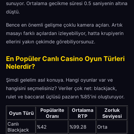
sunuyor. Ortalama gecikme süresi 0.5 saniyenin altına
düştü.
Bence en önemli gelişme çoklu kamera açıları. Artık
masayı farklı açılardan izleyebiliyor, hatta krupiyerin
ellerini yakın çekimde görebiliyorsunuz.
En Popüler Canlı Casino Oyun Türleri
Nelerdir?
Şimdi gelelim asıl konuya. Hangi oyunlar var ve
hangisini seçmelisiniz? Veriler çok net: blackjack,
rulet ve baccarat üçlüsü pazarın %85'ini oluşturuyor.
Popülarite
Ortalama
Zorluk
Oyun Türü
Oranı
RTP
Seviyesi
Canlı
%42
%99.28
Orta
Blackjack