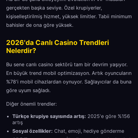
gerçekten başka seviye. Özel krupiyerler,
kişiselleştirilmiş hizmet, yüksek limitler. Tabii minimum
bahisler de ona göre yüksek.
2026'da Canlı Casino Trendleri
Nelerdir?
Bu sene canlı casino sektörü tam bir devrim yaşıyor.
En büyük trend mobil optimizasyon. Artık oyuncuların
%78'i mobil cihazlardan oynuyor. Sağlayıcılar da buna
göre uyum sağladı.
Diğer önemli trendler:
Türkçe krupiye sayısında artış:
2025'e göre %156
artış
Sosyal özellikler:
Chat, emoji, hediye gönderme