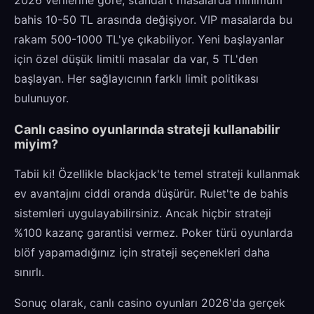
2026 verilerine göre, standart masalarda minimum
bahis 10-50 TL arasında değişiyor. VIP masalarda bu
rakam 500-1000 TL'ye çıkabiliyor. Yeni başlayanlar
için özel düşük limitli masalar da var, 5 TL'den
başlayan. Her sağlayıcının farklı limit politikası
bulunuyor.
Canlı casino oyunlarında strateji kullanabilir
miyim?
Tabii ki! Özellikle blackjack'te temel strateji kullanmak
ev avantajını ciddi oranda düşürür. Rulet'te de bahis
sistemleri uygulayabilirsiniz. Ancak hiçbir strateji
%100 kazanç garantisi vermez. Poker türü oyunlarda
blöf yapamadığınız için strateji seçenekleri daha
sınırlı.
Sonuç olarak, canlı casino oyunları 2026'da gerçek