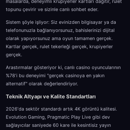
masalarda, deneyimli krupiyerler kartları dağıtır, rulet
topunu çevirir ve sizinle canlı sohbet eder.
Sistem şöyle işliyor: Siz evinizden bilgisayar ya da
telefonunuzla bağlanıyorsunuz, bahislerinizi dijital
olarak yapıyorsunuz ama oyun tamamen gerçek.
Kartlar gerçek, rulet tekerleği gerçek, krupiyerler
gerçek.
Arastırmalar gösteriyor ki, canlı casino oyuncularının
%78'i bu deneyimi "gerçek casinoya en yakın
alternatif" olarak değerlendiriyor.
Teknik Altyapı ve Kalite Standartları
2026'da sektör standardı artık 4K görüntü kalitesi.
Evolution Gaming, Pragmatic Play Live gibi dev
sağlayıcılar saniyede 60 kare ile kesintisiz yayın