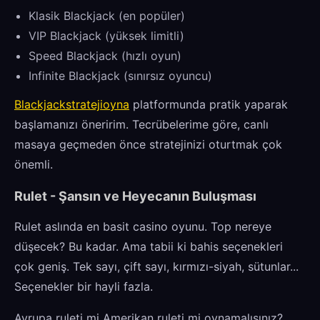
Klasik Blackjack (en popüler)
VIP Blackjack (yüksek limitli)
Speed Blackjack (hızlı oyun)
Infinite Blackjack (sınırsız oyuncu)
Blackjackstratejioyna
platformunda pratik yaparak
başlamanızı öneririm. Tecrübelerime göre, canlı
masaya geçmeden önce stratejinizi oturtmak çok
önemli.
Rulet - Şansın ve Heyecanın Buluşması
Rulet aslında en basit casino oyunu. Top nereye
düşecek? Bu kadar. Ama tabii ki bahis seçenekleri
çok geniş. Tek sayı, çift sayı, kırmızı-siyah, sütunlar...
Seçenekler bir hayli fazla.
Avrupa ruleti mi Amerikan ruleti mi oynamalısınız?