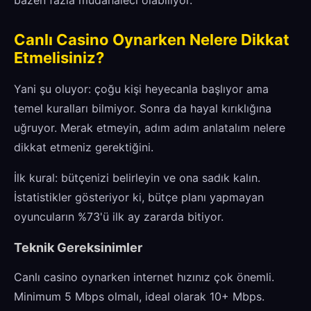
Canlı Casino Oynarken Nelere Dikkat
Etmelisiniz?
Yani şu oluyor: çoğu kişi heyecanla başlıyor ama
temel kuralları bilmiyor. Sonra da hayal kırıklığına
uğruyor. Merak etmeyin, adım adım anlatalım nelere
dikkat etmeniz gerektiğini.
İlk kural: bütçenizi belirleyin ve ona sadık kalın.
İstatistikler gösteriyor ki, bütçe planı yapmayan
oyuncuların %73'ü ilk ay zararda bitiyor.
Teknik Gereksinimler
Canlı casino oynarken internet hızınız çok önemli.
Minimum 5 Mbps olmalı, ideal olarak 10+ Mbps.