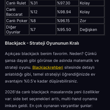
Canlı Rulet
%31
%97.30
Kolay
Canlı
%12
%98.94
Kolay
Baccarat
Canlı Poker
%8
%96.15
Zor
Diğer
%7
%95.50
Değişken
Oyunlar
Blackjack - Strateji Oyununun Kralı
Açıkçası blackjack benim favorim. Neden? Çünkü
şansa dayalı gibi görünse de aslında matematik ve
strateji oyunu.
Blackjackrehberi
sitesinde detaylı
anlatıldığı gibi, temel stratejiyi öğrendiğinizde ev
avantajını %0.5'e kadar düşürebilirsiniz.
2026'da canlı blackjack masalarında yeni özellikler
var: side bet seçenekleri arttı, multi-hand oynama
imkanı geldi. En çok oynanan varyantlar şunlar: