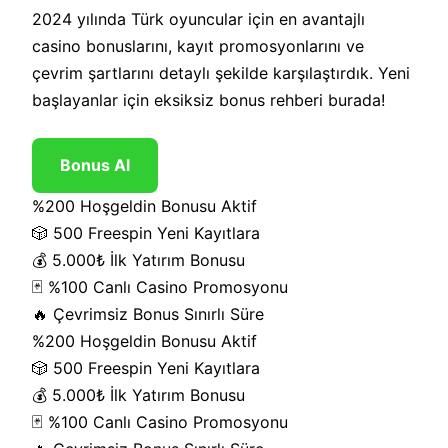
2024 yılında Türk oyuncular için en avantajlı
casino bonuslarını, kayıt promosyonlarını ve
çevrim şartlarını detaylı şekilde karşılaştırdık. Yeni
başlayanlar için eksiksiz bonus rehberi burada!
Bonus Al
%200 Hoşgeldin Bonusu
Aktif
🎲
500 Freespin
Yeni Kayıtlara
💰
5.000₺
İlk Yatırım Bonusu
🃏
%100 Canlı Casino
Promosyonu
🔥
Çevrimsiz Bonus
Sınırlı Süre
%200 Hoşgeldin Bonusu
Aktif
🎲
500 Freespin
Yeni Kayıtlara
💰
5.000₺
İlk Yatırım Bonusu
🃏
%100 Canlı Casino
Promosyonu