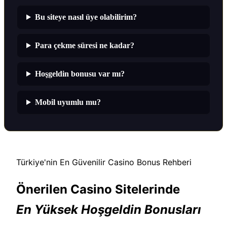
Bu siteye nasıl üye olabilirim?
Para çekme süresi ne kadar?
Hoşgeldin bonusu var mı?
Mobil uyumlu mu?
Türkiye'nin En Güvenilir Casino Bonus Rehberi
Önerilen Casino Sitelerinde
En Yüksek Hoşgeldin Bonusları