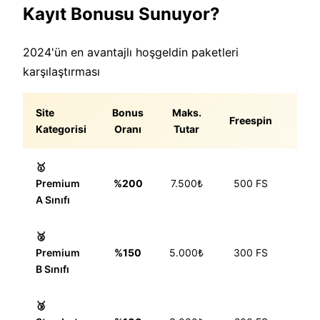
Kayıt Bonusu Sunuyor?
2024'ün en avantajlı hoşgeldin paketleri
karşılaştırması
Site
Bonus
Maks.
Çev
Freespin
Kategorisi
Oranı
Tutar
Şar
🥇
Premium
%200
7.500₺
500 FS
30
A Sınıfı
🥈
Premium
%150
5.000₺
300 FS
35
B Sınıfı
🥉