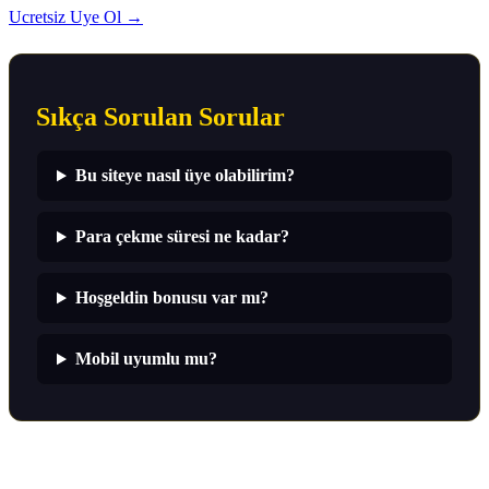
Ucretsiz Uye Ol →
Sıkça Sorulan Sorular
Bu siteye nasıl üye olabilirim?
Para çekme süresi ne kadar?
Hoşgeldin bonusu var mı?
Mobil uyumlu mu?