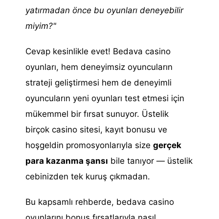
yatırmadan önce bu oyunları deneyebilir
miyim?"
Cevap kesinlikle evet! Bedava casino
oyunları, hem deneyimsiz oyuncuların
strateji geliştirmesi hem de deneyimli
oyuncuların yeni oyunları test etmesi için
mükemmel bir fırsat sunuyor. Üstelik
birçok casino sitesi, kayıt bonusu ve
hoşgeldin promosyonlarıyla size
gerçek
para kazanma şansı
bile tanıyor — üstelik
cebinizden tek kuruş çıkmadan.
Bu kapsamlı rehberde, bedava casino
oyunlarını bonus fırsatlarıyla nasıl