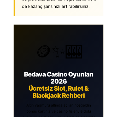
de kazanç şansınızı artırabilirsiniz.
🪙✨🎰
Bedava Casino Oyunları
2026
Ücretsiz Slot, Rulet &
Blackjack Rehberi
Altın yağmuru altında açılan hoşgeldin
bonus kartınız ve casino fişleriyle dolu