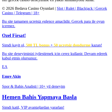
© 2026 Bedava Casino Oyunlari |
Slot |
Rulet |
Blackjack |
Gercek
Casino |
Telegram | 18+
Bu site tamamen ucretsiz eglence amaclidir. Gercek para ile oyun
icermez.
Ozel Firsat!
Simdi kayit ol,
500 TL bonus
+
50 ucretsiz dondurme
kazan!
Bu site deneyiminizi iyilestirmek icin cerez kullanir. Devam ederek
kabul etmis olursunuz.
EA
Emre Akin
Spor & Bahis Analisti | 10+ yil deneyim
Hemen Bahis Yapmaya Basla
Simdi katil, VIP avantajlardan yararlan!