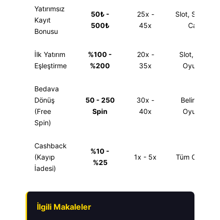
Yatırımsız
50₺ -
25x -
Slot, Scratch
Kayıt
500₺
45x
Card
Bonusu
İlk Yatırım
%100 -
20x -
Slot, Masa
Eşleştirme
%200
35x
Oyunları
Bedava
Dönüş
50 - 250
30x -
Belirli Slot
(Free
Spin
40x
Oyunları
Spin)
Cashback
%10 -
(Kayıp
1x - 5x
Tüm Oyunlar
%25
İadesi)
İlgili Makaleler