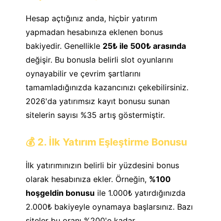
Hesap açtığınız anda, hiçbir yatırım
yapmadan hesabınıza eklenen bonus
bakiyedir. Genellikle
25₺ ile 500₺ arasında
değişir. Bu bonusla belirli slot oyunlarını
oynayabilir ve çevrim şartlarını
tamamladığınızda kazancınızı çekebilirsiniz.
2026'da yatırımsız kayıt bonusu sunan
sitelerin sayısı %35 artış göstermiştir.
💰 2. İlk Yatırım Eşleştirme Bonusu
İlk yatırımınızın belirli bir yüzdesini bonus
olarak hesabınıza ekler. Örneğin,
%100
hoşgeldin bonusu
ile 1.000₺ yatırdığınızda
2.000₺ bakiyeyle oynamaya başlarsınız. Bazı
siteler bu oranı %200'e kadar