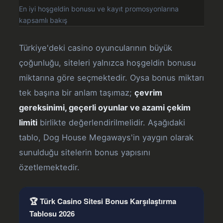
En iyi hoşgeldin bonusu ve kayıt promosyonlarına
kapsamlı bakış
Türkiye'deki casino oyuncularının büyük
çoğunluğu, siteleri yalnızca hoşgeldin bonusu
miktarına göre seçmektedir. Oysa bonus miktarı
tek başına bir anlam taşımaz;
çevrim
gereksinimi, geçerli oyunlar ve azami çekim
limiti
birlikte değerlendirilmelidir. Aşağıdaki
tablo, Dog House Megaways'in yaygın olarak
sunulduğu sitelerin bonus yapısını
özetlemektedir.
🏆 Türk Casino Sitesi Bonus Karşılaştırma
Tablosu 2026