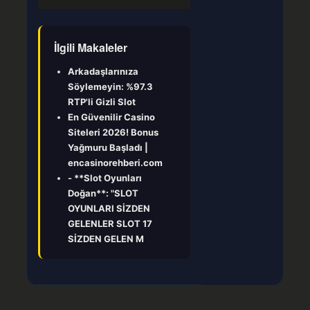
İlgili Makaleler
Arkadaşlarınıza
Söylemeyin: %97.3
RTP'li Gizli Slot
En Güvenilir Casino
Siteleri 2026! Bonus
Yağmuru Başladı |
encasinorehberi.com
- **Slot Oyunları
Doğan**: "SLOT
OYUNLARI SİZDEN
GELENLER SLOT 17
SİZDEN GELEN M