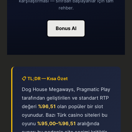
karşılaştırması — sıfırdan başlayanlar için tam
rehber.
Bonus Al
📋 TL;DR — Kısa Özet
Dog House Megaways, Pragmatic Play
tarafından geliştirilen ve standart RTP
değeri
%96,51
olan popüler bir slot
oyunudur. Bazı Türk casino siteleri bu
oyunu
%95,00–%96,51
aralığında