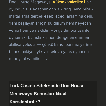
Dog House Megaways,
yüksek volatiliteli
bir
oyundur. Bu, kazanımların sık değil ama büyük
miktarlarda gerçekleşebileceği anlamına gelir.
Yeni başlayanlar için bu durum hem heyecan
verici hem de risklidir. Hoşgeldin bonusu ile
oynamak, bu riski kısmen dengelemenin en
akıllıca yoludur — çünkü kendi paranız yerine
bonus bakiyesiyle yüksek varyans oyununu
deneyimleyebilirsiniz.
Türk Casino Sitelerinde Dog House
Megaways Bonusları Nasıl
Karşılaştırılır?