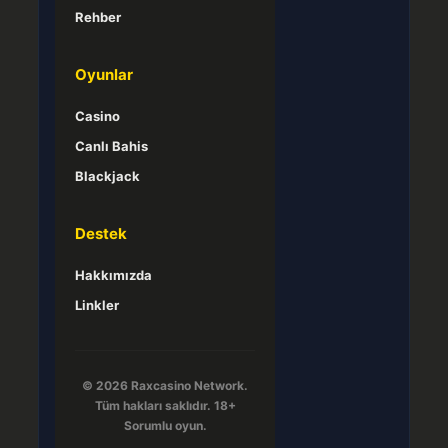
Rehber
Oyunlar
Casino
Canlı Bahis
Blackjack
Destek
Hakkımızda
Linkler
© 2026 Raxcasino Network.
Tüm hakları saklıdır. 18+
Sorumlu oyun.