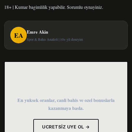
18+ | Kumar bagimlilik yapabilir. Sorumlu oynayiniz.
Emre Akin
EA
Spor & Bahis Analisti | 10+ yil deneyim
Hemen Bahis Yapmaya
Basla
En yuksek oranlar, canli bahis ve ozel bonuslarla
kazanmaya basla.
UCRETSIZ UYE OL →