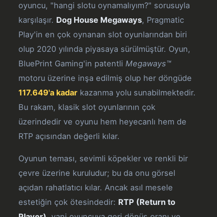
oyuncu, "hangi slotu oynamalıyım?" sorusuyla
karşılaşır.
Dog House Megaways
, Pragmatic
Play'in en çok oynanan slot oyunlarından biri
olup 2020 yılında piyasaya sürülmüştür. Oyun,
BluePrint Gaming'in patentli
Megaways™
motoru üzerine inşa edilmiş olup her döngüde
117.649'a kadar
kazanma yolu sunabilmektedir.
Bu rakam, klasik slot oyunlarının çok
üzerindedir ve oyunu hem heyecanlı hem de
RTP açısından değerli kılar.
Oyunun teması, sevimli köpekler ve renkli bir
çevre üzerine kuruludur; bu da onu görsel
açıdan rahatlatıcı kılar. Ancak asıl mesele
estetiğin çok ötesindedir:
RTP (Return to
Player)
, yani oyuncuya geri dönüş oranı ve