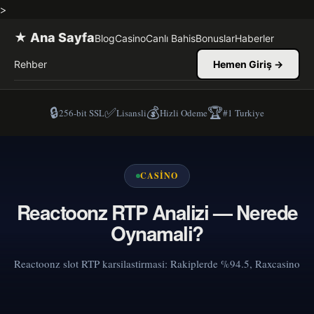
>
★ Ana Sayfa
Blog
Casino
Canlı Bahis
Bonuslar
Haberler
Rehber
Hemen Giriş →
🔒
✅
💰
🏆
256-bit SSL
Lisansli
Hizli Odeme
#1 Turkiye
CASINO
Reactoonz RTP Analizi — Nerede
Oynamali?
Reactoonz slot RTP karsilastirmasi: Rakiplerde %94.5, Raxcasino