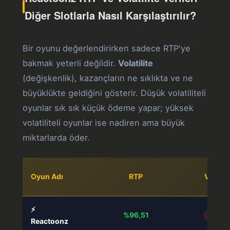
Diğer Slotlarla Nasıl Karşılaştırılır?
Bir oyunu değerlendirirken sadece RTP'ye
bakmak yeterli değildir.
Volatilite
(değişkenlik), kazançların ne sıklıkta ve ne
büyüklükte geldiğini gösterir. Düşük volatiliteli
oyunlar sık sık küçük ödeme yapar; yüksek
volatiliteli oyunlar ise nadiren ama büyük
miktarlarda öder.
Oyun Adı
RTP
Volatili
⚡
%96,51
Yükse
Reactoonz