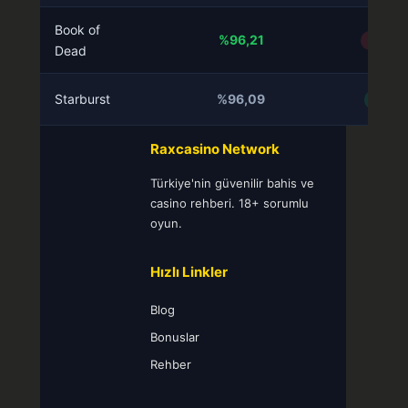
Book of
%96,21
Yükse
Dead
Starburst
%96,09
Düşük
Raxcasino Network
Türkiye'nin güvenilir bahis ve
casino rehberi. 18+ sorumlu
oyun.
Hızlı Linkler
Blog
Bonuslar
Rehber