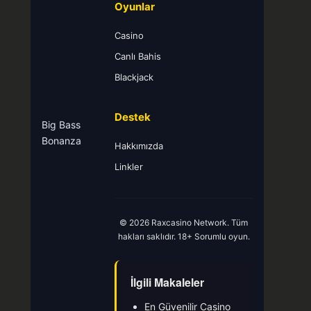
Oyunlar
Casino
Canlı Bahis
Blackjack
Destek
Big Bass
Bonanza
Hakkımızda
Linkler
© 2026 Raxcasino Network. Tüm
hakları saklıdır. 18+ Sorumlu oyun.
İlgili Makaleler
En Güvenilir Casino