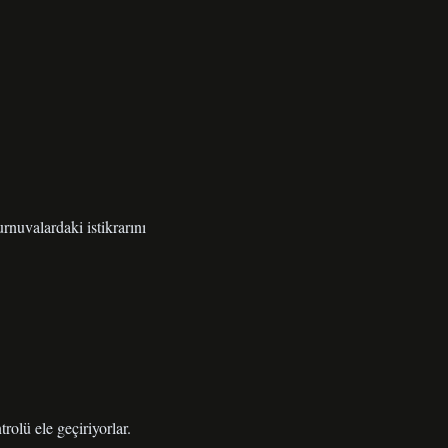
rnuvalardaki istikrarını
olü ele geçiriyorlar.