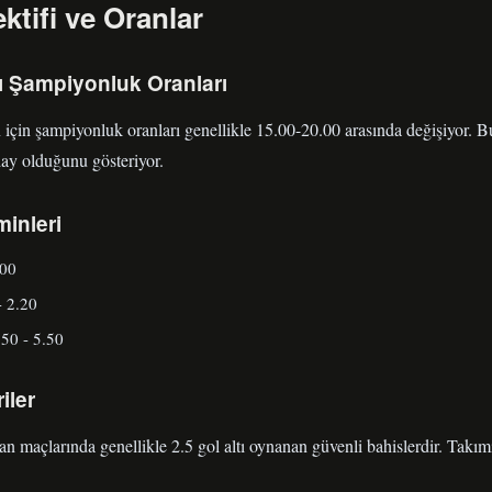
ktifi ve Oranlar
 Şampiyonluk Oranları
n için şampiyonluk oranları genellikle 15.00-20.00 arasında değişiyor. Bu
day olduğunu gösteriyor.
inleri
.00
- 2.20
50 - 5.50
iler
an maçlarında genellikle 2.5 gol altı oynanan güvenli bahislerdir. Takımın