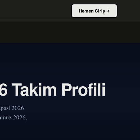
Hemen Giriş →
 Takim Profili
pasi 2026
Temmuz 2026,