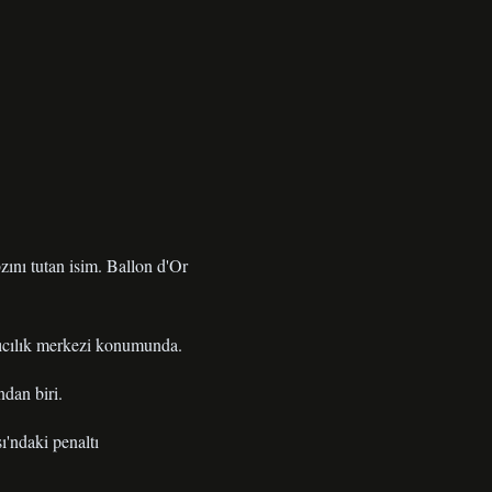
ını tutan isim. Ballon d'Or
ıcılık merkezi konumunda.
dan biri.
'ndaki penaltı