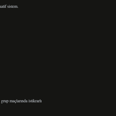
atif sistem.
grup maçlarında istikrarlı