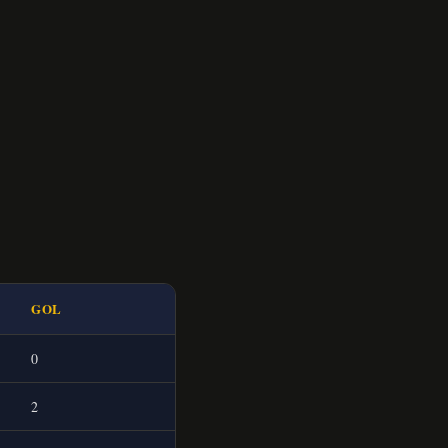
GOL
0
2