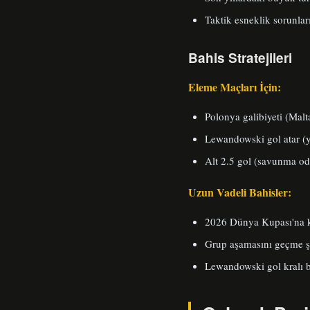
Taktik esneklik sorunlar
Bahis Stratejileri
Eleme Maçları İçin:
Polonya galibiyeti (Malt
Lewandowski gol atar (y
Alt 2.5 gol (savunma od
Uzun Vadeli Bahisler:
2026 Dünya Kupası'na k
Grup aşamasını geçme ş
Lewandowski gol kralı b