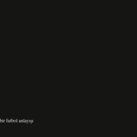
ir futbol anlayışı