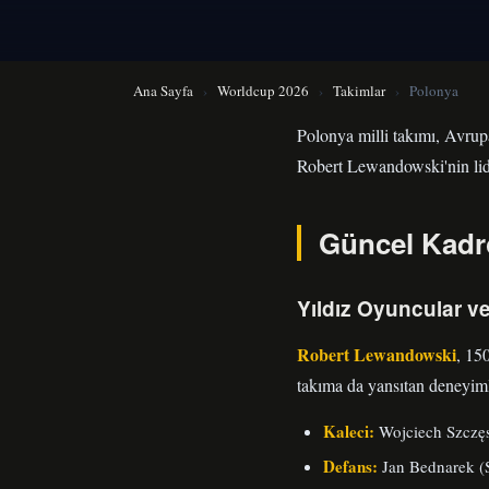
Ana Sayfa
›
Worldcup 2026
›
Takimlar
›
Polonya
Polonya milli takımı, Avrup
Robert Lewandowski'nin lide
Güncel Kadro
Yıldız Oyuncular v
Robert Lewandowski
, 15
takıma da yansıtan deneyiml
Kaleci:
Wojciech Szczęs
Defans:
Jan Bednarek (