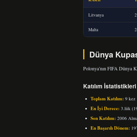
Litvanya
2
Malta
2
Dünya Kupas
Polonya'nın FIFA Dünya Kup
Katılım İstatistikleri
Toplam Katılım:
9 kez
En İyi Derece:
3.lük (1
Son Katılım:
2006 Alm
En Başarılı Dönem:
197