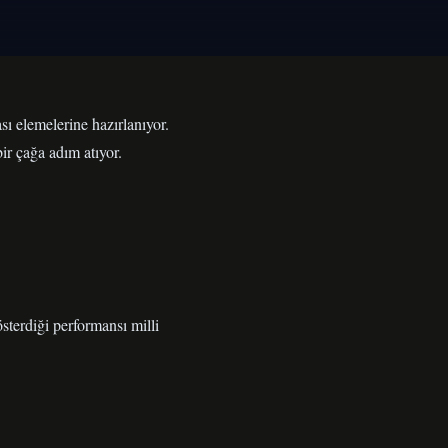
ı elemelerine hazırlanıyor.
ir çağa adım atıyor.
sterdiği performansı milli