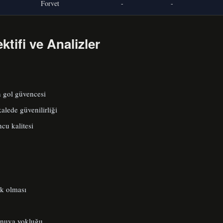
Forvet
-
-
tifi ve Analizler
 gol güvencesi
alede güvenilirliği
cu kalitesi
ek olması
urnuva yokluğu