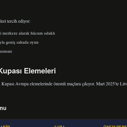
leri tercih ediyor:
 merkeze alarak hücum odaklı
yla geniş sahada oyun
sistemi
Kupası Elemeleri
upası Avrupa elemelerinde önemli maçlara çıkıyor. Mart 2025'te Litv
umu
TARIH
SAHA
ÖNEM DERE