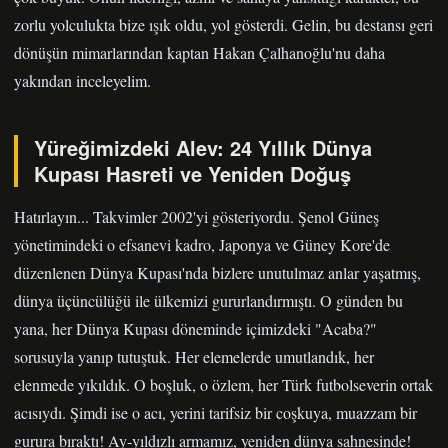
zorlu yolculukta bize ışık oldu, yol gösterdi. Gelin, bu destansı geri
dönüşün mimarlarından kaptan Hakan Çalhanoğlu'nu daha
yakından inceleyelim.
Yüreğimizdeki Alev: 24 Yıllık Dünya
Kupası Hasreti ve Yeniden Doğuş
Hatırlayın... Takvimler 2002'yi gösteriyordu. Şenol Güneş
yönetimindeki o efsanevi kadro, Japonya ve Güney Kore'de
düzenlenen Dünya Kupası'nda bizlere unutulmaz anlar yaşatmış,
dünya üçüncülüğü ile ülkemizi gururlandırmıştı. O günden bu
yana, her Dünya Kupası döneminde içimizdeki "Acaba?"
sorusuyla yanıp tutuştuk. Her elemelerde umutlandık, her
elenmede yıkıldık. O boşluk, o özlem, her Türk futbolseverin ortak
acısıydı. Şimdi ise o acı, yerini tarifsiz bir coşkuya, muazzam bir
gurura bıraktı! Ay-yıldızlı armamız, yeniden dünya sahnesinde!