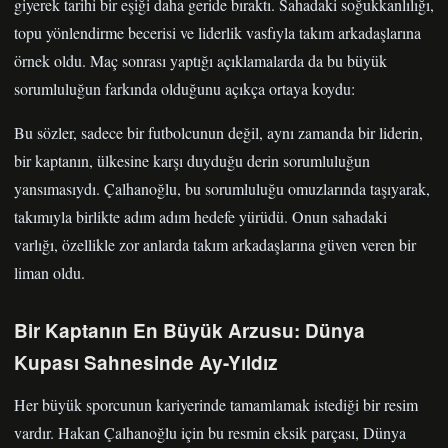
giyerek tarihi bir eşiği daha geride bıraktı. Sahadaki soğukkanlılığı,
topu yönlendirme becerisi ve liderlik vasfıyla takım arkadaşlarına
örnek oldu. Maç sonrası yaptığı açıklamalarda da bu büyük
sorumluluğun farkında olduğunu açıkça ortaya koydu:
Bu sözler, sadece bir futbolcunun değil, aynı zamanda bir liderin,
bir kaptanın, ülkesine karşı duyduğu derin sorumluluğun
yansımasıydı. Çalhanoğlu, bu sorumluluğu omuzlarında taşıyarak,
takımıyla birlikte adım adım hedefe yürüdü. Onun sahadaki
varlığı, özellikle zor anlarda takım arkadaşlarına güven veren bir
liman oldu.
Bir Kaptanın En Büyük Arzusu: Dünya
Kupası Sahnesinde Ay-Yıldız
Her büyük sporcunun kariyerinde tamamlamak istediği bir resim
vardır. Hakan Çalhanoğlu için bu resmin eksik parçası, Dünya