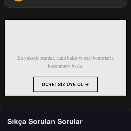
Hemen Bahis Yapmaya
Basla
En yuksek oranlar, canli bahis ve ozel bonuslarla
kazanmaya basla.
UCRETSIZ UYE OL →
Sıkça Sorulan Sorular