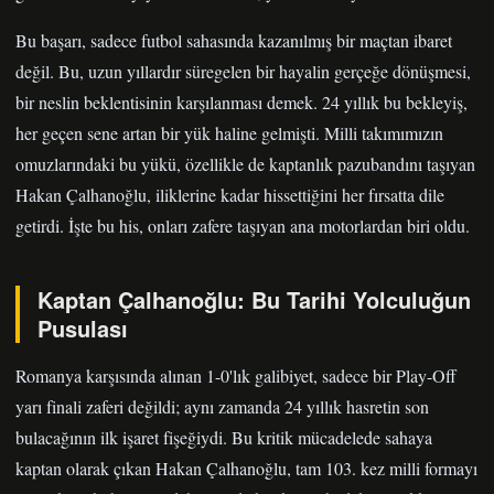
Bu başarı, sadece futbol sahasında kazanılmış bir maçtan ibaret
değil. Bu, uzun yıllardır süregelen bir hayalin gerçeğe dönüşmesi,
bir neslin beklentisinin karşılanması demek. 24 yıllık bu bekleyiş,
her geçen sene artan bir yük haline gelmişti. Milli takımımızın
omuzlarındaki bu yükü, özellikle de kaptanlık pazubandını taşıyan
Hakan Çalhanoğlu, iliklerine kadar hissettiğini her fırsatta dile
getirdi. İşte bu his, onları zafere taşıyan ana motorlardan biri oldu.
Kaptan Çalhanoğlu: Bu Tarihi Yolculuğun
Pusulası
Romanya karşısında alınan 1-0'lık galibiyet, sadece bir Play-Off
yarı finali zaferi değildi; aynı zamanda 24 yıllık hasretin son
bulacağının ilk işaret fişeğiydi. Bu kritik mücadelede sahaya
kaptan olarak çıkan Hakan Çalhanoğlu, tam 103. kez milli formayı