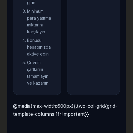
girin
Minimum
para yatırma
miktarını
karşılayın
Bonusu
hesabınızda
aktive edin
Çevrim
şartlarını
tamamlayın
ve kazanın
@media(max-width:600px){.two-col-grid{grid-
template-columns:1fr!important}}