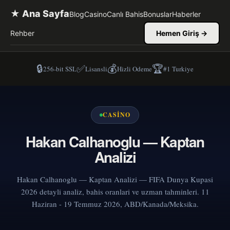
★ Ana Sayfa
Blog
Casino
Canlı Bahis
Bonuslar
Haberler
Rehber
Hemen Giriş →
🔒
✅
💰
🏆
256-bit SSL
Lisansli
Hizli Odeme
#1 Turkiye
CASINO
Hakan Calhanoglu — Kaptan
Analizi
Hakan Calhanoglu — Kaptan Analizi — FIFA Dunya Kupasi
2026 detayli analiz, bahis oranlari ve uzman tahminleri. 11
Haziran - 19 Temmuz 2026, ABD/Kanada/Meksika.