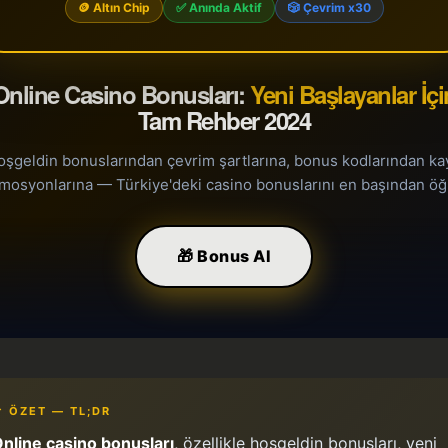
🪙 Altın Chip
✅ Anında Aktif
🎲 Çevrim x30
Online Casino Bonusları:
Yeni Başlayanlar İçi
Tam Rehber 2024
oşgeldin bonuslarından çevrim şartlarına, bonus kodlarından kay
mosyonlarına — Türkiye'deki casino bonuslarını en başından öğ
🎁 Bonus Al
 ÖZET — TL;DR
nline casino bonusları
, özellikle hoşgeldin bonusları, yeni