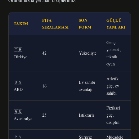
Grubumuzda yer alan rakiplerimiz:
FIFA
SON
GÜÇLÜ
TAKIM
SIRALAMASI
FORM
YANLARI
Genç
🇹🇷
yetenek,
42
Yükselişte
Türkiye
teknik
oyun
Atletik
🇺🇸
Ev sahibi
16
güç, ev
ABD
avantajı
sahibi
Fiziksel
🇦🇺
25
İstikrarlı
güç,
Avustralya
disiplin
🇵🇾
Sürpriz
Mücadele