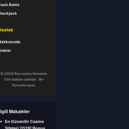
Canlı Bahis
Blackjack
Destek
Hakkımızda
inkler
© 2026 Raxcasino Network.
Tüm hakları saklıdır. 18+
Sorumlu oyun.
İlgili Makaleler
En Güvenilir Casino
Siteleri 2026! Bonus