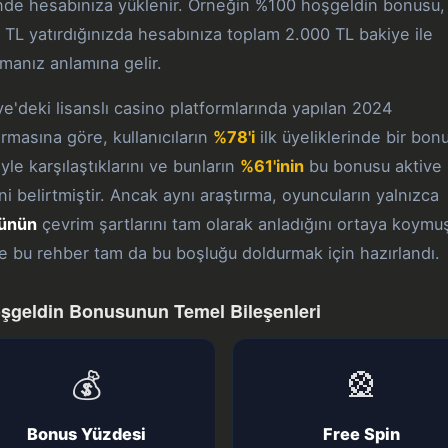
nde hesabınıza yüklenir. Örneğin %100 hoşgeldin bonusu,
 TL yatırdığınızda hesabınıza toplam 2.000 TL bakiye ile
manız anlamına gelir.
ye'deki lisanslı casino platformlarında yapılan 2024
ırmasına göre, kullanıcıların
%78'i
ilk üyeliklerinde bir bon
iyle karşılaştıklarını ve bunların
%61'inin
bu bonusu aktive
ini belirtmiştir. Ancak aynı araştırma, oyuncuların yalnızca
ünün
çevrim şartlarını tam olarak anladığını ortaya koymu
e bu rehber tam da bu boşluğu doldurmak için hazırlandı.
şgeldin Bonusunun Temel Bileşenleri
💰
🎡
Bonus Yüzdesi
Free Spin