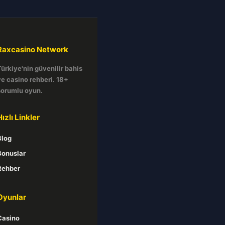
Raxcasino Network
ürkiye'nin güvenilir bahis
e casino rehberi. 18+
sorumlu oyun.
Hızlı Linkler
Blog
Bonuslar
Rehber
Oyunlar
Casino