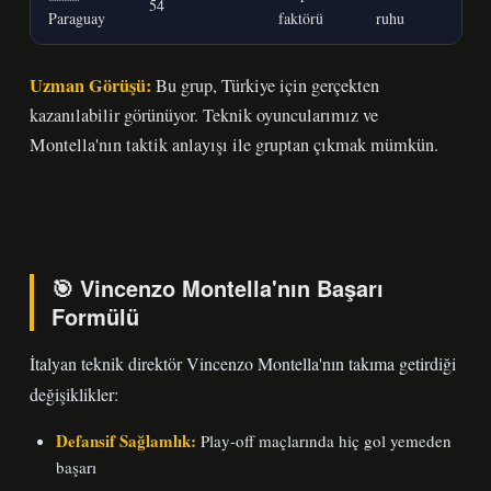
54
Paraguay
faktörü
ruhu
Uzman Görüşü:
Bu grup, Türkiye için gerçekten
kazanılabilir görünüyor. Teknik oyuncularımız ve
Montella'nın taktik anlayışı ile gruptan çıkmak mümkün.
🎯 Vincenzo Montella'nın Başarı
Formülü
İtalyan teknik direktör Vincenzo Montella'nın takıma getirdiği
değişiklikler:
Defansif Sağlamlık:
Play-off maçlarında hiç gol yemeden
başarı