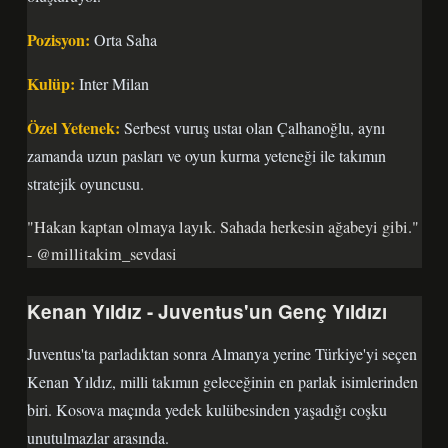
Pozisyon:
Orta Saha
Kulüp:
Inter Milan
Özel Yetenek:
Serbest vuruş ustaı olan Çalhanoğlu, aynı
zamanda uzun pasları ve oyun kurma yeteneği ile takımın
stratejik oyuncusu.
"Hakan kaptan olmaya layık. Sahada herkesin ağabeyi gibi."
- @millitakim_sevdasi
Kenan Yıldız - Juventus'un Genç Yıldızı
Juventus'ta parladıktan sonra Almanya yerine Türkiye'yi seçen
Kenan Yıldız, milli takımın geleceğinin en parlak isimlerinden
biri. Kosova maçında yedek kulübesinden yaşadığı coşku
unutulmazlar arasında.