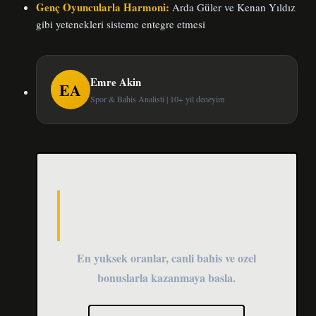
Genç Oyuncularla Harmoni:
Arda Güler ve Kenan Yıldız
gibi yetenekleri sisteme entegre etmesi
Emre Akin
EA
Spor & Bahis Analisti | 10+ yil deneyim
Hemen Bahis
Yapmaya Basla
En yuksek oranlar, canli bahis ve ozel
bonuslarla kazanmaya basla.