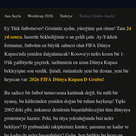
Ana Sayfa
›
Worldcup 2026
›
Turkiye
›
Turkiye Grubu Analiz
24
Ey Türk futbolsever! Gözünüz aydın, yüreğiniz şen olsun! Tam
yıl sonra
, hasretle beklediğimiz o an geldi çattı. Ay-Yıldızlı
formamız, futbolun en büyük sahnesi olan FIFA Dünya
Kupası'nda yeniden dalgalanacak! Kosova'yı nefes kesen bir 1-
0'lık galibiyetle geçerek, tarihimizin en uzun Dünya Kupası
bekleyişine son verdik. Şimdi, önümüzde yeni bir destan, yeni bir
2026 FIFA Dünya Kupası D Grubu!
heyecan var:
Bu sadece bir futbol turnuvasına katılmak değil, bu milli bir
uyanış, bu küllerinden yeniden doğan bir ruhun haykırışı! Tıpkı
2002'deki gibi, imkansız denilenin başarılabileceğini tüm dünyaya
göstermeye hazırız. Peki, bu rüya yolculuğunda bizi neler
bekliyor? D grubundaki rakiplerimiz kimler, şansımız ne kadar ve
bu kadro ile neler başarabiliriz? Gelin, hep birlikte bu heyecan