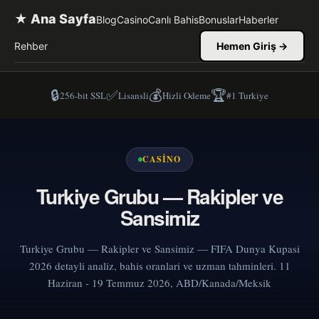
★ Ana Sayfa
Blog
Casino
Canlı Bahis
Bonuslar
Haberler
Rehber
Hemen Giriş →
🔒
✅
💰
🏆
256-bit SSL
Lisansli
Hizli Odeme
#1 Turkiye
CASINO
Turkiye Grubu — Rakipler ve
Sansimiz
Turkiye Grubu — Rakipler ve Sansimiz — FIFA Dunya Kupasi
2026 detayli analiz, bahis oranlari ve uzman tahminleri. 11
Haziran - 19 Temmuz 2026, ABD/Kanada/Meksik