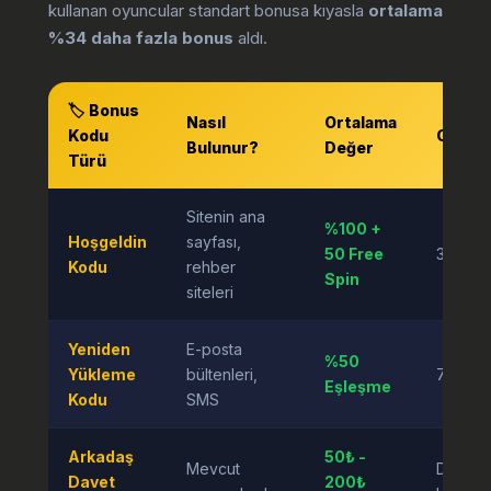
kullanan oyuncular standart bonusa kıyasla
ortalama
%34 daha fazla bonus
aldı.
🏷️ Bonus
Nasıl
Ortalama
Kodu
Geçerli
Bulunur?
Değer
Türü
Sitenin ana
%100 +
Hoşgeldin
sayfası,
50 Free
30 gün
Kodu
rehber
Spin
siteleri
Yeniden
E-posta
%50
Yükleme
bültenleri,
7 gün
Eşleşme
Kodu
SMS
Arkadaş
50₺ -
Mevcut
Davet
Davet
200₺