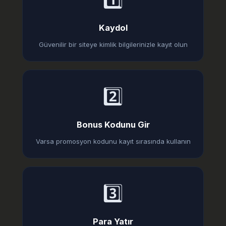
Kaydol
Güvenilir bir siteye kimlik bilgilerinizle kayıt olun
2️⃣
Bonus Kodunu Gir
Varsa promosyon kodunu kayıt sırasında kullanın
3️⃣
Para Yatır