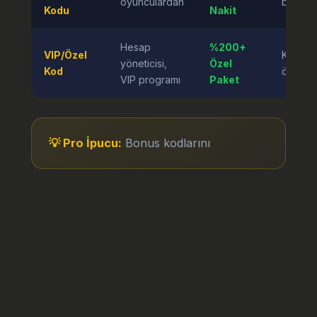
oyunculardan
başına
Kodu
Nakit
Hesap
%200+
VIP/Özel
Kişiye
yöneticisi,
Özel
Kod
özel
VIP programı
Paket
💡 Pro İpucu:
Bonus kodlarını