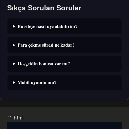
Sıkça Sorulan Sorular
Bu siteye nasıl üye olabilirim?
Para çekme süresi ne kadar?
Hoşgeldin bonusu var mı?
Mobil uyumlu mu?
```html