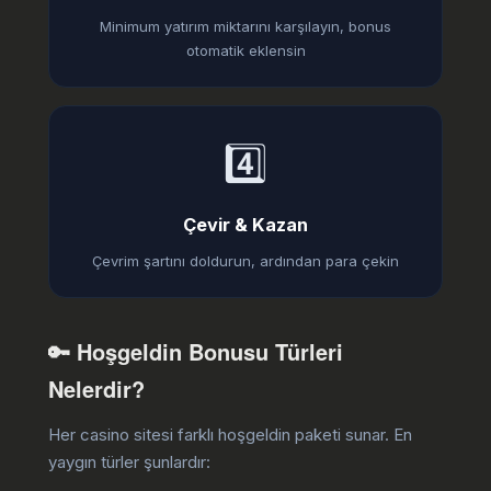
Minimum yatırım miktarını karşılayın, bonus
otomatik eklensin
4️⃣
Çevir & Kazan
Çevrim şartını doldurun, ardından para çekin
🔑 Hoşgeldin Bonusu Türleri
Nelerdir?
Her casino sitesi farklı hoşgeldin paketi sunar. En
yaygın türler şunlardır: