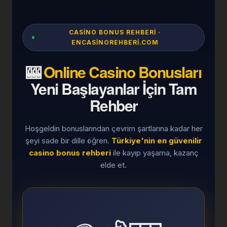
CASINO BONUS REHBERI ·
ENCASINOREHBERI.COM
🎰
Online Casino Bonusları
Yeni Başlayanlar İçin Tam
Rehber
Hoşgeldin bonuslarından çevrim şartlarına kadar her
şeyi sade bir dille öğren.
Türkiye'nin en güvenilir
casino bonus rehberi
ile kayıp yaşama, kazanç
elde et.