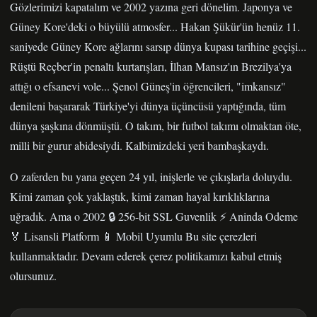
Gözlerimizi kapatalım ve 2002 yazına geri dönelim. Japonya ve
Güney Kore'deki o büyülü atmosfer... Hakan Şükür'ün henüz 11.
saniyede Güney Kore ağlarını sarsıp dünya kupası tarihine geçişi...
Rüştü Reçber'in penaltı kurtarışları, İlhan Mansız'ın Brezilya'ya
attığı o efsanevi vole... Şenol Güneş'in öğrencileri, "imkansız"
denileni başararak Türkiye'yi dünya üçüncüsü yaptığında, tüm
dünya şaşkına dönmüştü. O takım, bir futbol takımı olmaktan öte,
milli bir gurur abidesiydi. Kalbimizdeki yeri bambaşkaydı.
O zaferden bu yana geçen 24 yıl, inişlerle ve çıkışlarla doluydu.
Kimi zaman çok yaklaştık, kimi zaman hayal kırıklıklarına
uğradık. Ama o 2002 🔒 256-bit SSL Guvenlik ⚡ Aninda Odeme
🏅 Lisansli Platform 📱 Mobil Uyumlu Bu site çerezleri
kullanmaktadır. Devam ederek çerez politikamızı kabul etmiş
olursunuz.