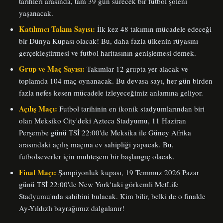
tarihleri arasında, tam 39 gün sürecek bir futbol şöleni
yaşanacak.
Katılımcı Takım Sayısı:
İlk kez 48 takımın mücadele edeceği
bir Dünya Kupası olacak! Bu, daha fazla ülkenin rüyasını
gerçekleştirmesi ve futbol haritasının genişlemesi demek.
Grup ve Maç Sayısı:
Takımlar 12 grupta yer alacak ve
toplamda 104 maç oynanacak. Bu devasa sayı, her gün birden
fazla nefes kesen mücadele izleyeceğimiz anlamına geliyor.
Açılış Maçı:
Futbol tarihinin en ikonik stadyumlarından biri
olan Meksiko City'deki Azteca Stadyumu, 11 Haziran
Perşembe günü TSİ 22:00'de Meksika ile Güney Afrika
arasındaki açılış maçına ev sahipliği yapacak. Bu,
futbolseverler için muhteşem bir başlangıç olacak.
Final Maçı:
Şampiyonluk kupası, 19 Temmuz 2026 Pazar
günü TSİ 22:00'de New York'taki görkemli MetLife
Stadyumu'nda sahibini bulacak. Kim bilir, belki de o finalde
Ay-Yıldızlı bayrağımız dalgalanır!