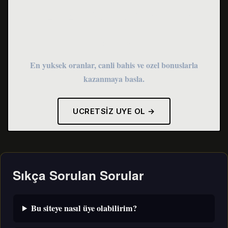
Hemen Bahis Yapmaya
Basla
En yuksek oranlar, canli bahis ve ozel bonuslarla
kazanmaya basla.
UCRETSIZ UYE OL →
Sıkça Sorulan Sorular
Bu siteye nasıl üye olabilirim?