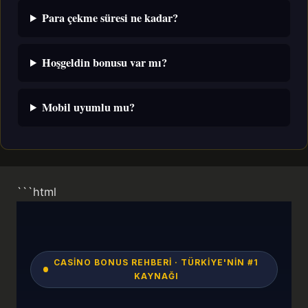
Para çekme süresi ne kadar?
Hoşgeldin bonusu var mı?
Mobil uyumlu mu?
```html
CASINO BONUS REHBERI · TÜRKIYE'NIN #1
KAYNAĞI