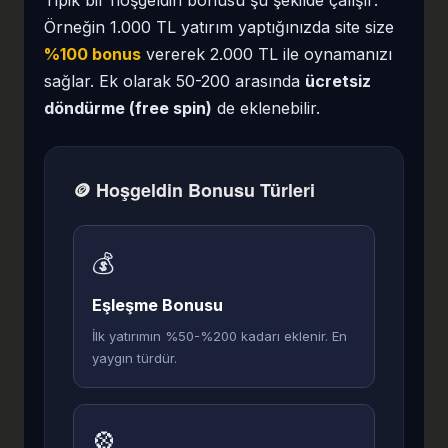
Tipik bir hoşgeldin bonusu şu şekilde çalışır:
Örneğin 1.000 TL yatırım yaptığınızda site size
%100 bonus
vererek 2.000 TL ile oynamanızı
sağlar. Ek olarak 50-200 arasında
ücretsiz
döndürme (free spin)
de eklenebilir.
🪙 Hoşgeldin Bonusu Türleri
💰
Eşleşme Bonusu
İlk yatırımın %50-%200 kadarı eklenir. En
yaygın türdür.
🎡