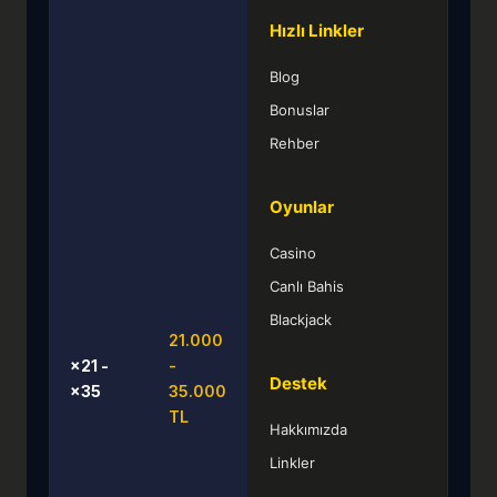
Hızlı Linkler
Blog
Bonuslar
Rehber
Oyunlar
Casino
Canlı Bahis
Blackjack
21.000
×21 -
-
Destek
×35
35.000
TL
Hakkımızda
Linkler