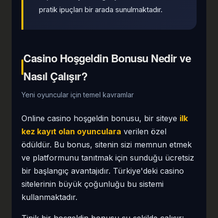
pratik ipuçları bir arada sunulmaktadır.
Casino Hoşgeldin Bonusu Nedir ve
Nasıl Çalışır?
Yeni oyuncular için temel kavramlar
Online casino hoşgeldin bonusu, bir siteye
ilk
kez kayıt olan oyunculara
verilen özel
ödüldür. Bu bonus, sitenin sizi memnun etmek
ve platformunu tanıtmak için sunduğu ücretsiz
bir başlangıç avantajıdır. Türkiye'deki casino
sitelerinin büyük çoğunluğu bu sistemi
kullanmaktadır.