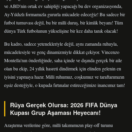
ve ABD'nin ortak ev sahipliği yapacağı bu dev organizasyonda,
Ay-Yıldızlı formamızla gururla mücadele edeceğiz! Bu sadece bir
futbol turnuvası değil, bu bir milli duruş, bir kimlik beyanı! Tüm
dünya Türk futbolunun yükselişine bir kez daha tanık olacak!
Bu kadro, sadece yetenekleriyle değil, aynı zamanda ruhuyla,
mücadelesiyle ve genç dinamizmiyle dikkat çekiyor. Vincenzo
Montella'nın önderliğinde, saha içinde ve dışında gerçek bir aile
olan bu ekip, 24 yıllık hasreti dindirmek için elinden gelenin en
iyisini yapmaya hazır. Milli ruhumuz, coşkumuz ve taraftarımızın
eşsiz desteğiyle, o kupada fırtınalar estireceğimize inancımız tam!
Rüya Gerçek Olursa: 2026 FIFA Dünya
Kupası Grup Aşaması Heyecanı!
Araştırma verilerine göre, milli takımımızın play-off turunu