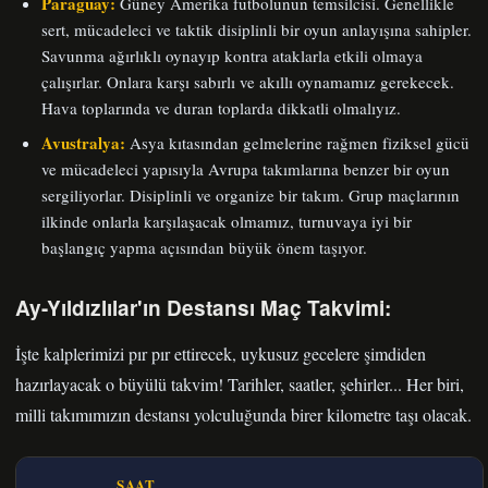
Paraguay:
Güney Amerika futbolunun temsilcisi. Genellikle
sert, mücadeleci ve taktik disiplinli bir oyun anlayışına sahipler.
Savunma ağırlıklı oynayıp kontra ataklarla etkili olmaya
çalışırlar. Onlara karşı sabırlı ve akıllı oynamamız gerekecek.
Hava toplarında ve duran toplarda dikkatli olmalıyız.
Avustralya:
Asya kıtasından gelmelerine rağmen fiziksel gücü
ve mücadeleci yapısıyla Avrupa takımlarına benzer bir oyun
sergiliyorlar. Disiplinli ve organize bir takım. Grup maçlarının
ilkinde onlarla karşılaşacak olmamız, turnuvaya iyi bir
başlangıç yapma açısından büyük önem taşıyor.
Ay-Yıldızlılar'ın Destansı Maç Takvimi:
İşte kalplerimizi pır pır ettirecek, uykusuz gecelere şimdiden
hazırlayacak o büyülü takvim! Tarihler, saatler, şehirler... Her biri,
milli takımımızın destansı yolculuğunda birer kilometre taşı olacak.
SAAT