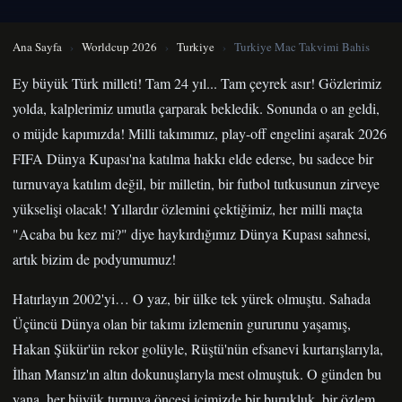
Ana Sayfa
›
Worldcup 2026
›
Turkiye
›
Turkiye Mac Takvimi Bahis
Ey büyük Türk milleti! Tam 24 yıl... Tam çeyrek asır! Gözlerimiz
yolda, kalplerimiz umutla çarparak bekledik. Sonunda o an geldi,
o müjde kapımızda! Milli takımımız, play-off engelini aşarak 2026
FIFA Dünya Kupası'na katılma hakkı elde ederse, bu sadece bir
turnuvaya katılım değil, bir milletin, bir futbol tutkusunun zirveye
yükselişi olacak! Yıllardır özlemini çektiğimiz, her milli maçta
"Acaba bu kez mi?" diye haykırdığımız Dünya Kupası sahnesi,
artık bizim de podyumumuz!
Hatırlayın 2002'yi… O yaz, bir ülke tek yürek olmuştu. Sahada
Üçüncü Dünya olan bir takımı izlemenin gururunu yaşamış,
Hakan Şükür'ün rekor golüyle, Rüştü'nün efsanevi kurtarışlarıyla,
İlhan Mansız'ın altın dokunuşlarıyla mest olmuştuk. O günden bu
yana, her büyük turnuva öncesi içimizde bir burukluk, bir özlem